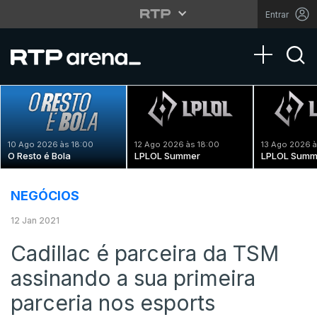
Entrar
Toggle na
10 Ago 2026 às 18:00
12 Ago 2026 às 18:00
13 Ago 2026 à
O Resto é Bola
LPLOL Summer
LPLOL Summ
NEGÓCIOS
12 Jan 2021
Cadillac é parceira da TSM
assinando a sua primeira
parceria nos esports