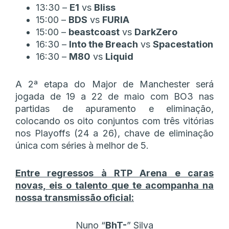
13:30 –
E1
vs
Bliss
15:00 –
BDS
vs
FURIA
15:00 –
beastcoast
vs
DarkZero
16:30 –
Into the Breach
vs
Spacestation
16:30 –
M80
vs
Liquid
A 2ª etapa do Major de Manchester será
jogada de 19 a 22 de maio com BO3 nas
partidas de apuramento e eliminação,
colocando os oito conjuntos com três vitórias
nos Playoffs (24 a 26), chave de eliminação
única com séries à melhor de 5.
Entre regressos à RTP Arena e caras
novas, eis o talento que te acompanha na
nossa transmissão oficial:
Nuno “
BhT-
” Silva