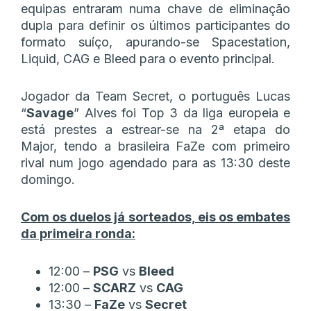
equipas entraram numa chave de eliminação
dupla para definir os últimos participantes do
formato suíço, apurando-se Spacestation,
Liquid, CAG e Bleed para o evento principal.
Jogador da Team Secret, o português Lucas
“
Savage
” Alves foi Top 3 da liga europeia e
está prestes a estrear-se na 2ª etapa do
Major, tendo a brasileira FaZe com primeiro
rival num jogo agendado para as 13:30 deste
domingo.
Com os duelos já sorteados, eis os embates
da primeira ronda:
12:00 –
PSG
vs
Bleed
12:00 –
SCARZ
vs
CAG
13:30 –
FaZe
vs
Secret