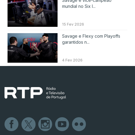
Savage é vice-campeão
mundial no Six I...
15 Fev 2026
Savage e Flexy com Playoffs
garantidos n...
4 Fev 2026