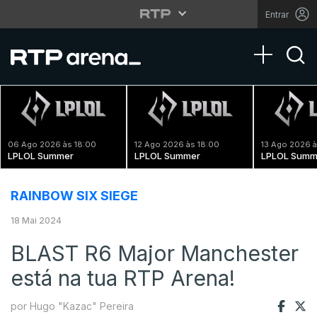
Entrar
Toggle na
06 Ago 2026 às 18:00
12 Ago 2026 às 18:00
13 Ago 2026 à
LPLOL Summer
LPLOL Summer
LPLOL Summ
RAINBOW SIX SIEGE
18 Mai 2024
BLAST R6 Major Manchester
está na tua RTP Arena!
por Hugo "Kazac" Pereira