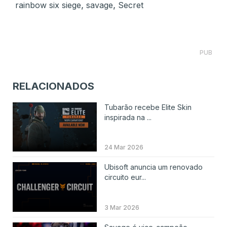
,
,
rainbow six siege
savage
Secret
PUB
RELACIONADOS
Tubarão recebe Elite Skin
inspirada na ...
24 Mar 2026
Ubisoft anuncia um renovado
circuito eur...
3 Mar 2026