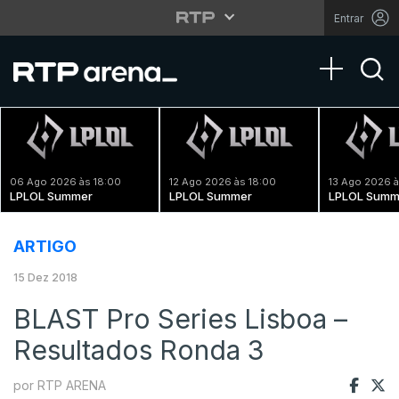
Entrar
Toggle na
06 Ago 2026 às 18:00
12 Ago 2026 às 18:00
13 Ago 2026 à
LPLOL Summer
LPLOL Summer
LPLOL Summ
ARTIGO
15 Dez 2018
BLAST Pro Series Lisboa –
Resultados Ronda 3
por RTP ARENA