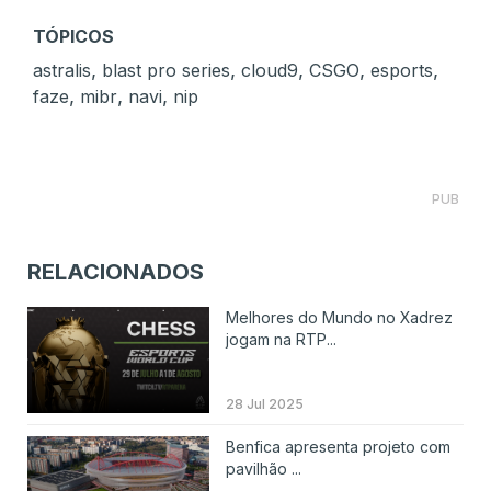
TÓPICOS
,
,
,
,
,
astralis
blast pro series
cloud9
CSGO
esports
,
,
,
faze
mibr
navi
nip
PUB
RELACIONADOS
Melhores do Mundo no Xadrez
jogam na RTP...
28 Jul 2025
Benfica apresenta projeto com
pavilhão ...