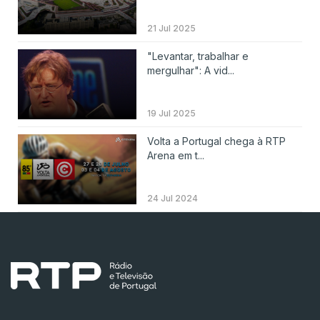
21 Jul 2025
"Levantar, trabalhar e
mergulhar": A vid...
19 Jul 2025
Volta a Portugal chega à RTP
Arena em t...
24 Jul 2024