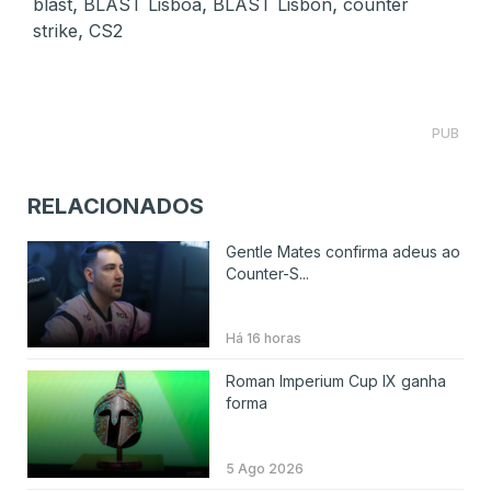
,
,
,
blast
BLAST Lisboa
BLAST Lisbon
counter
,
strike
CS2
PUB
RELACIONADOS
Gentle Mates confirma adeus ao
Counter-S...
Há 16 horas
Roman Imperium Cup IX ganha
forma
5 Ago 2026