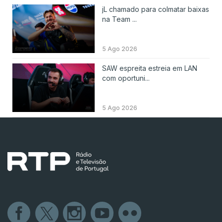
jL chamado para colmatar baixas
na Team ...
5 Ago 2026
SAW espreita estreia em LAN
com oportuni...
5 Ago 2026