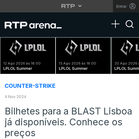
Entrar
Toggle na
12 Ago 2026 às 18:00
13 Ago 2026 às 18:00
20 Ago 2026 
LPLOL Summer
LPLOL Summer
LPLOL Summ
COUNTER-STRIKE
4 Nov 2024
Bilhetes para a BLAST Lisboa
já disponíveis. Conhece os
preços