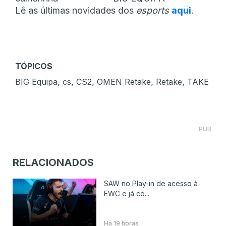
Lê as últimas novidades dos
esports
aqui
.
TÓPICOS
,
,
,
,
,
BIG Equipa
cs
CS2
OMEN Retake
Retake
TAKE
PUB
RELACIONADOS
SAW no Play-in de acesso à
EWC e já co...
Há 19 horas