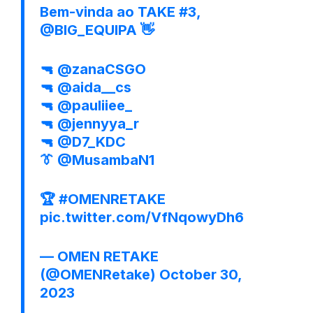
Bem-vinda ao TAKE #3,
@BIG_EQUIPA
👋
🔫
@zanaCSGO
🔫
@aida__cs
🔫
@pauliiee_
🔫
@jennyya_r
🔫
@D7_KDC
👔
@MusambaN1
🏆
#OMENRETAKE
pic.twitter.com/VfNqowyDh6
— OMEN RETAKE
(@OMENRetake)
October 30,
2023