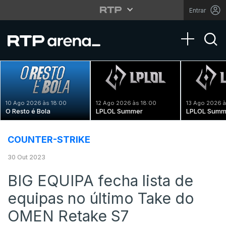
Entrar
Toggle na
10 Ago 2026 às 18:00
12 Ago 2026 às 18:00
13 Ago 2026 à
O Resto é Bola
LPLOL Summer
LPLOL Summ
COUNTER-STRIKE
30 Out 2023
BIG EQUIPA fecha lista de
equipas no último Take do
OMEN Retake S7