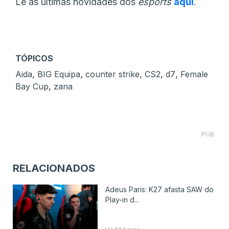
Lê as últimas novidades dos
esports
aqui
.
TÓPICOS
,
,
,
,
,
Aida
BIG Equipa
counter strike
CS2
d7
Female
,
Bay Cup
zana
PUB
RELACIONADOS
Adeus Paris: K27 afasta SAW do
Play-in d...