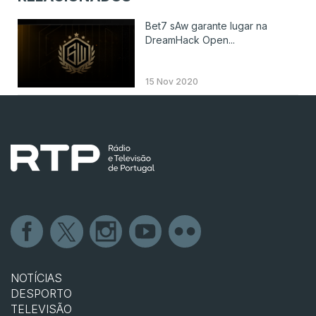
Bet7 sAw garante lugar na
DreamHack Open...
15 Nov 2020
NOTÍCIAS
DESPORTO
TELEVISÃO