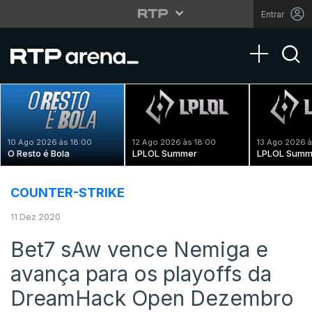
Entrar
Toggle na
10 Ago 2026 às 18:00
12 Ago 2026 às 18:00
13 Ago 2026 à
O Resto é Bola
LPLOL Summer
LPLOL Summ
COUNTER-STRIKE
11 Dez 2020
Bet7 sAw vence Nemiga e
avança para os playoffs da
DreamHack Open Dezembro