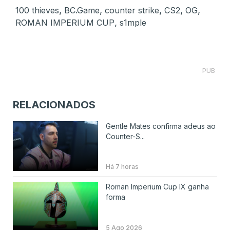
,
,
,
,
,
100 thieves
BC.Game
counter strike
CS2
OG
,
ROMAN IMPERIUM CUP
s1mple
PUB
RELACIONADOS
Gentle Mates confirma adeus ao
Counter-S...
Há 7 horas
Roman Imperium Cup IX ganha
forma
5 Ago 2026