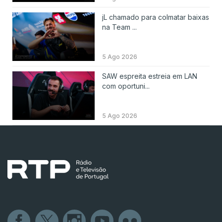
jL chamado para colmatar baixas
na Team ...
5 Ago 2026
SAW espreita estreia em LAN
com oportuni...
5 Ago 2026