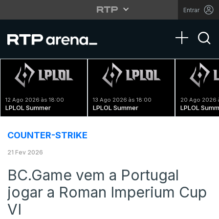
Entrar
Toggle na
12 Ago 2026 às 18:00
13 Ago 2026 às 18:00
20 Ago 2026 
LPLOL Summer
LPLOL Summer
LPLOL Summ
COUNTER-STRIKE
21 Fev 2026
BC.Game vem a Portugal
jogar a Roman Imperium Cup
VI