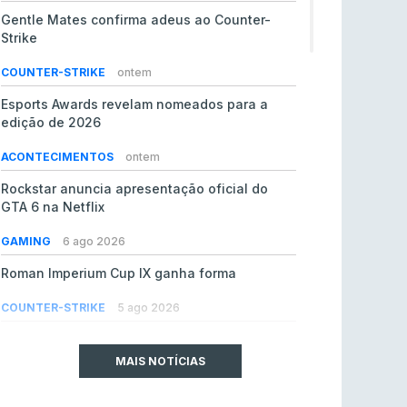
Gentle Mates confirma adeus ao Counter-
Strike
COUNTER-STRIKE
ontem
Esports Awards revelam nomeados para a
edição de 2026
ACONTECIMENTOS
ontem
Rockstar anuncia apresentação oficial do
GTA 6 na Netflix
GAMING
6 ago 2026
Roman Imperium Cup IX ganha forma
COUNTER-STRIKE
5 ago 2026
EA vendida ao PIF da Arábia Saudita por 55 mil
milhões de dólares
MAIS NOTÍCIAS
GAMING
5 ago 2026