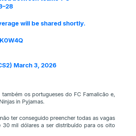
23–28
rage will be shared shortly.
sQK0W4Q
CS2)
March 3, 2026
o também os portugueses do FC Famalicão e,
injas in Pyjamas.
 não ter conseguido preencher todas as vagas
 30 mil dólares a ser distribuído para os oito