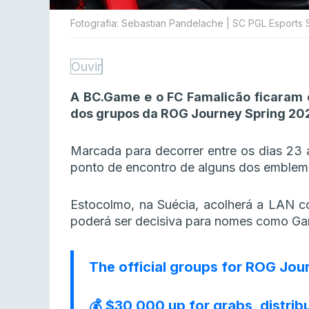
Fotografia: Sebastian Pandelache | SC PGL Esports S
Ouvir
A BC.Game e o FC Famalicão ficaram 
dos grupos da ROG Journey Spring 202
Marcada para decorrer entre os dias 23 
ponto de encontro de alguns dos emblema
Estocolmo, na Suécia, acolherá a LAN c
poderá ser decisiva para nomes como G
The official groups for ROG Jou
💰 $30,000 up for grabs, distri