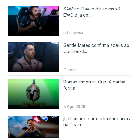
SAW no Play-in de acesso à
EWC e já co...
Há 8 horas
Gentle Mates confirma adeus ao
Counter-S...
Ontem
Roman Imperium Cup IX ganha
forma
5 Ago 2026
jL chamado para colmatar baixas
na Team ...