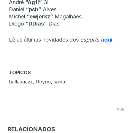
André
“Ag1l”
Gil
Daniel
“psh”
Alves
Michel
“ewjerkz”
Magalhães
Diogo
“DDias”
Dias
Lê as últimas novidades dos
esports
aqui
.
TÓPICOS
,
,
ballaaaazx
Rhyno
saida
PUB
RELACIONADOS