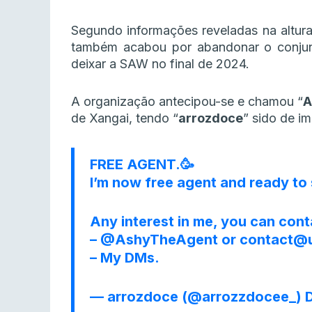
Segundo informações reveladas na altur
também acabou por abandonar o conjunt
deixar a SAW no final de 2024.
A organização antecipou-se e chamou “
A
de Xangai, tendo “
arrozdoce
” sido de i
FREE AGENT.🥳
I’m now free agent and ready to 
Any interest in me, you can cont
–
@AshyTheAgent
or contact@u
– My DMs.
— arrozdoce (@arrozzdocee_)