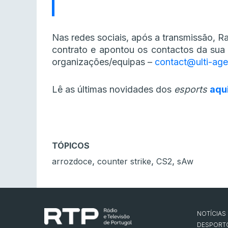
Nas redes sociais, após a transmissão, Ra
contrato e apontou os contactos da sua 
organizações/equipas –
contact@ulti-ag
Lê as últimas novidades dos
esports
aqu
TÓPICOS
,
,
,
arrozdoce
counter strike
CS2
sAw
NOTÍCIAS
DESPORT