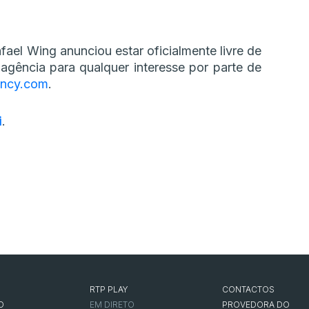
fael Wing anunciou estar oficialmente livre de
agência para qualquer interesse por parte de
ency.com
.
i
.
RTP PLAY
CONTACTOS
O
EM DIRETO
PROVEDORA DO