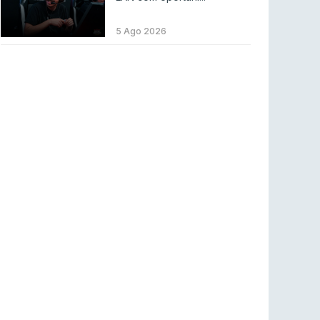
LEAGUE OF LEGENDS
3 ago 2026
MOUZ surpreende Spirit para vencer BLAST
5 Ago 2026
Bounty
COUNTER-STRIKE
2 ago 2026
Setembro recheado de LANs em Portugal
COUNTER-STRIKE
1 ago 2026
Betclic renova parceria com a RTP Arena para
a época 2026/27
RTP ARENA
23 jul 2026
BLAST Bounty S2 na RTP Arena: Regressa o
melhor Counter-Strike
COUNTER-STRIKE
18 jul 2026