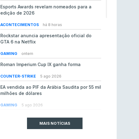
Esports Awards revelam nomeados para a
edição de 2026
ACONTECIMENTOS
há 8 horas
Rockstar anuncia apresentação oficial do
GTA 6 na Netflix
GAMING
ontem
Roman Imperium Cup IX ganha forma
COUNTER-STRIKE
5 ago 2026
EA vendida ao PIF da Arábia Saudita por 55 mil
milhões de dólares
GAMING
5 ago 2026
jL chamado para colmatar baixas na Team
Vitality
MAIS NOTÍCIAS
COUNTER-STRIKE
5 ago 2026