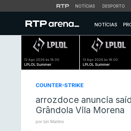
NOTÍCIAS
DESPORTO
NOTÍCIAS
PR
12 Ago 2026 às 18:00
13 Ago 2026 às 18:00
LPLOL Summer
LPLOL Summer
COUNTER-STRIKE
arrozdoce anuncia sa
Grândola Vila Morena
por Iúri Martins