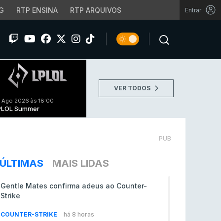
G
RTP ENSINA
RTP ARQUIVOS
Entrar
VER TODOS
 Ago 2026 às 18:00
PLOL Summer
PUB
ÚLTIMAS
MAIS LIDAS
Gentle Mates confirma adeus ao Counter-
Strike
COUNTER-STRIKE
há 8 horas