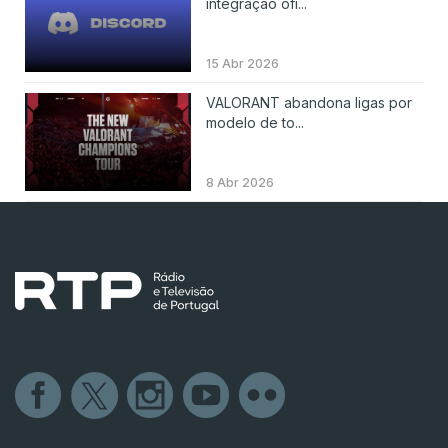
integração ofi...
15 Abr 2026
VALORANT abandona ligas por
modelo de to...
8 Abr 2026