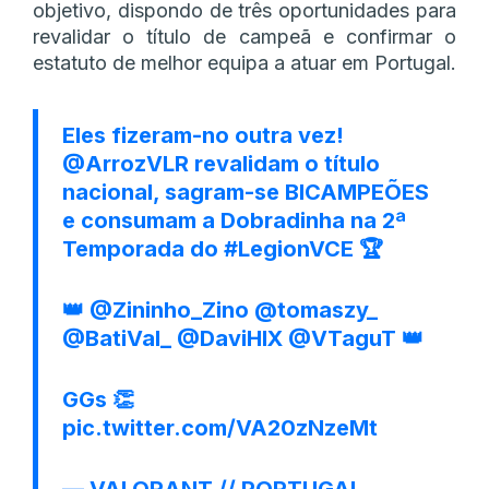
objetivo, dispondo de três oportunidades para
revalidar o título de campeã e confirmar o
estatuto de melhor equipa a atuar em Portugal.
Eles fizeram-no outra vez!
@ArrozVLR
revalidam o título
nacional, sagram-se BICAMPEÕES
e consumam a Dobradinha na 2ª
Temporada do
#LegionVCE
🏆
👑
@Zininho_Zino
@tomaszy_
@BatiVal_
@DaviHIX
@VTaguT
👑
GGs 👏
pic.twitter.com/VA20zNzeMt
— VALORANT // PORTUGAL