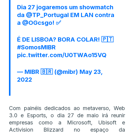
Dia 27 jogaremos um showmatch
da
@TP_Portugal
EM LAN contra
a
@OGcsgo
! ✅
É DE LISBOA? BORA COLAR! 🇵🇹
#SomosMIBR
pic.twitter.com/U0TWAo15VQ
— MIBR 🇧🇷 (@mibr)
May 23,
2022
Com painéis dedicados ao metaverso, Web
3.0 e Esports, o dia 27 de maio irá reunir
empresas como a Microsoft, Ubisoft e
Activision Blizzard no espaço da