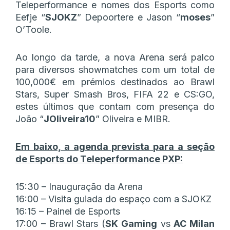
Teleperformance e nomes dos Esports como
Eefje “
SJOKZ
” Depoortere e
Jason “
moses
”
O’Toole.
Ao longo da tarde, a nova Arena será palco
para diversos showmatches com um total de
100,000€ em prémios destinados ao Brawl
Stars, Super Smash Bros, FIFA 22 e CS:GO,
estes últimos que contam com presença do
João “
JOliveira10
” Oliveira e MIBR.
Em baixo, a agenda prevista para a seção
de Esports do Teleperformance PXP:
15:30 – Inauguração da Arena
16:00 – Visita guiada do espaço com a SJOKZ
16:15 – Painel de Esports
17:00 – Brawl Stars (
SK Gaming
vs
AC Milan