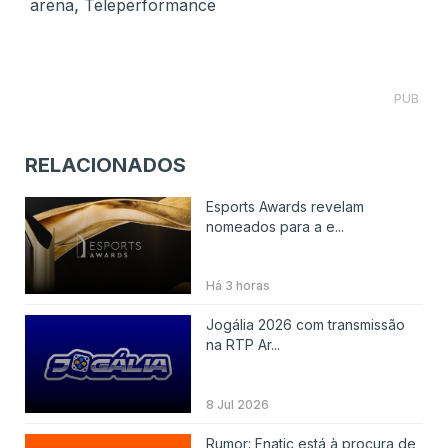
,
arena
Teleperformance
PUB
RELACIONADOS
Esports Awards revelam
nomeados para a e...
Há 3 horas
Jogália 2026 com transmissão
na RTP Ar...
8 Jul 2026
Rumor: Fnatic está à procura de