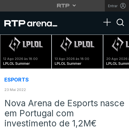
Entrar
Toggle na
12 Ago 2026 às 18:00
13 Ago 2026 às 18:00
20 Ago 2026 
LPLOL Summer
LPLOL Summer
LPLOL Summ
ESPORTS
23 Mai 2022
Nova Arena de Esports nasce
em Portugal com
investimento de 1,2M€