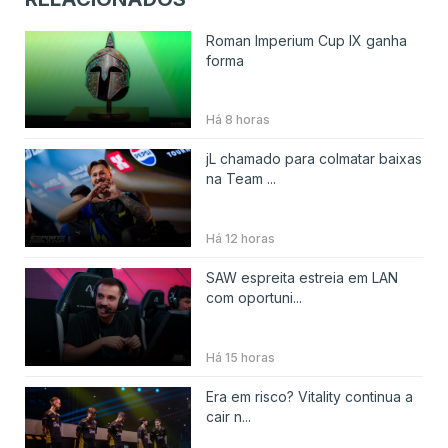
Roman Imperium Cup IX ganha
forma
Há 8 horas
jL chamado para colmatar baixas
na Team ...
Há 12 horas
SAW espreita estreia em LAN
com oportuni...
Há 15 horas
Era em risco? Vitality continua a
cair n...