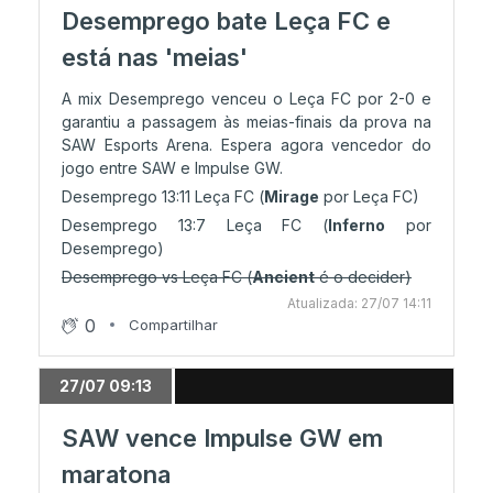
Desemprego bate Leça FC e
está nas 'meias'
A mix Desemprego venceu o Leça FC por 2-0 e
garantiu a passagem às meias-finais da prova na
SAW Esports Arena. Espera agora vencedor do
jogo entre SAW e Impulse GW.
Desemprego 13:11 Leça FC (
Mirage
por Leça FC)
Desemprego 13:7 Leça FC (
Inferno
por
Desemprego)
Desemprego vs Leça FC (
Ancient
é o decider)
Atualizada: 27/07 14:11
0
Compartilhar
27/07 09:13
SAW vence Impulse GW em
maratona