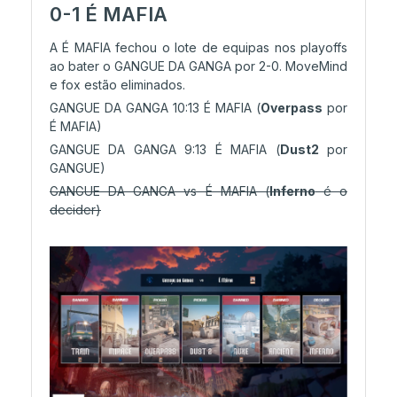
0-1 É MAFIA
A É MAFIA fechou o lote de equipas nos playoffs
ao bater o GANGUE DA GANGA por 2-0. MoveMind
e fox estão eliminados.
GANGUE DA GANGA 10:13 É MAFIA (
Overpass
por
É MAFIA)
GANGUE DA GANGA 9:13 É MAFIA (
Dust2
por
GANGUE)
GANGUE DA GANGA vs É MAFIA (
Inferno
é o
decider)