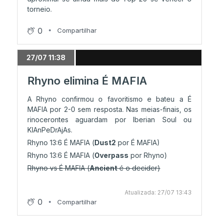
torneio.
0
Compartilhar
27/07 11:38
Rhyno elimina É MAFIA
A Rhyno confirmou o favoritismo e bateu a É
MAFIA por 2-0 sem resposta. Nas meias-finais, os
rinocerontes aguardam por Iberian Soul ou
KlAnPeDrAjAs.
Rhyno 13:6 É MAFIA (
Dust2
por É MAFIA)
Rhyno 13:6 É MAFIA (
Overpass
por Rhyno)
Rhyno vs É MAFIA (
Ancient
é o decider)
Atualizada: 27/07 13:43
0
Compartilhar