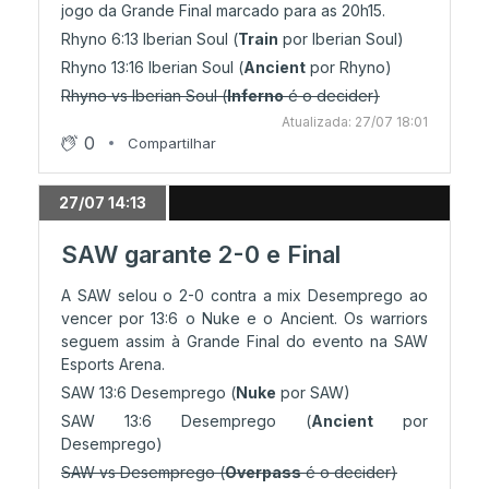
jogo da Grande Final marcado para as 20h15.
Rhyno 6:13 Iberian Soul (
Train
por Iberian Soul)
25/07 13:26
Rhyno 13:16 Iberian Soul (
Ancient
por Rhyno)
Grupo A fechado: Desemprego e
KlAnPeDrAjAs nos playoffs
Rhyno vs Iberian Soul (
Inferno
é o decider)
Atualizada: 27/07 18:01
0
Compartilhar
25/07 11:43
Decider: KlAnPeDrAjAs bate Skout e garante
27/07 14:13
playoffs
SAW garante 2-0 e Final
A SAW selou o 2-0 contra a mix Desemprego ao
25/07 10:52
vencer por 13:6 o Nuke e o Ancient. Os warriors
Eliminação: Skout elimina Avigo
seguem assim à Grande Final do evento na SAW
Esports Arena.
SAW 13:6 Desemprego (
Nuke
por SAW)
25/07 10:50
SAW 13:6 Desemprego (
Ancient
por
Qualificação: Desemprego nos playoffs
Desemprego)
SAW vs Desemprego (
Overpass
é o decider)