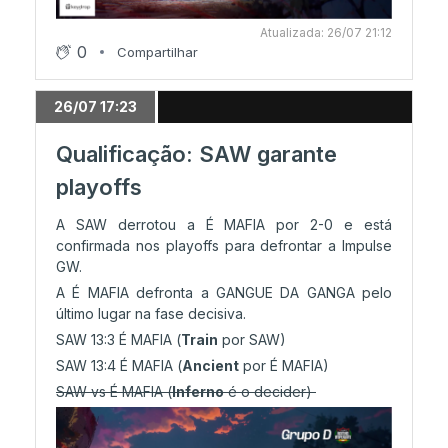
Atualizada: 26/07 21:12
0
Compartilhar
26/07 17:23
Qualificação: SAW garante
playoffs
A SAW derrotou a É MAFIA por 2-0 e está
confirmada nos playoffs para defrontar a Impulse
GW.
A É MAFIA defronta a GANGUE DA GANGA pelo
último lugar na fase decisiva.
SAW 13:3 É MAFIA (
Train
por SAW)
SAW 13:4 É MAFIA (
Ancient
por É MAFIA)
SAW vs É MAFIA (
Inferno
é o decider)