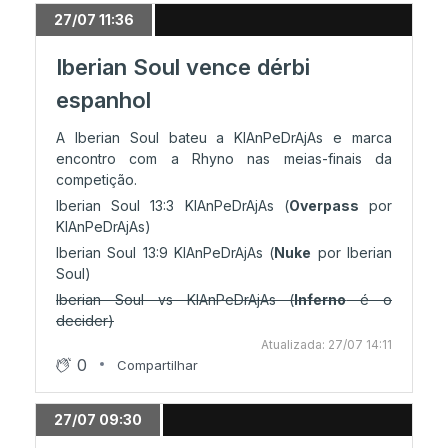
27/07 11:36
Iberian Soul vence dérbi
espanhol
A Iberian Soul bateu a KlAnPeDrAjAs e marca
encontro com a Rhyno nas meias-finais da
competição.
Iberian Soul 13:3 KlAnPeDrAjAs (
Overpass
por
KlAnPeDrAjAs)
Iberian Soul 13:9 KlAnPeDrAjAs (
Nuke
por Iberian
Soul)
Iberian Soul vs KlAnPeDrAjAs (
Inferno
é o
decider)
Atualizada: 27/07 14:11
0
Compartilhar
27/07 09:30