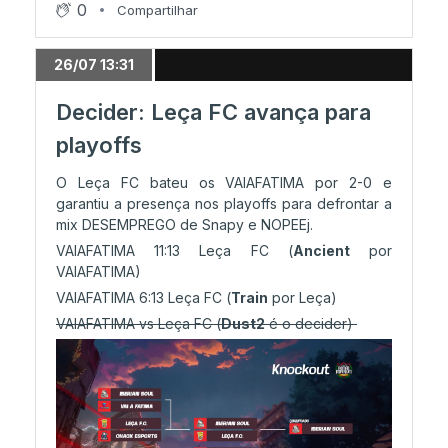
0
Compartilhar
26/07 13:31
Decider: Leça FC avança para
playoffs
O Leça FC bateu os VAIAFATIMA por 2-0 e
garantiu a presença nos playoffs para defrontar a
mix DESEMPREGO de Snapy e NOPEEj.
VAIAFATIMA 11:13 Leça FC (
Ancient
por
VAIAFATIMA)
VAIAFATIMA 6:13 Leça FC (
Train
por Leça)
VAIAFATIMA vs Leça FC (
Dust2
é o decider)