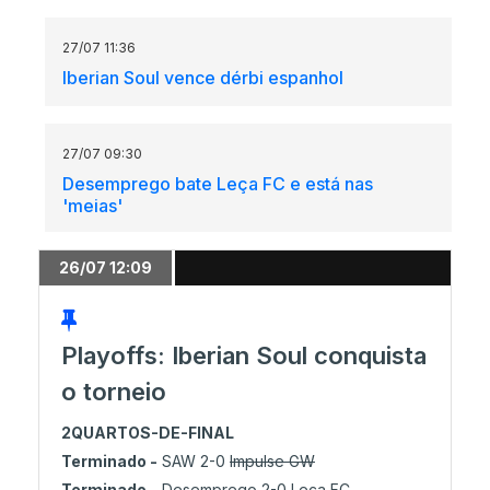
27/07 11:36
Iberian Soul vence dérbi espanhol
27/07 09:30
Desemprego bate Leça FC e está nas
'meias'
26/07 12:09
27/07 09:13
SAW vence Impulse GW em maratona
Playoffs: Iberian Soul conquista
o torneio
27/07 09:10
Quartos de final: Duas partidas a arrancar
2QUARTOS-DE-FINAL
Terminado -
SAW 2-0
Impulse GW
Terminado -
Desemprego 2-0
Leça FC