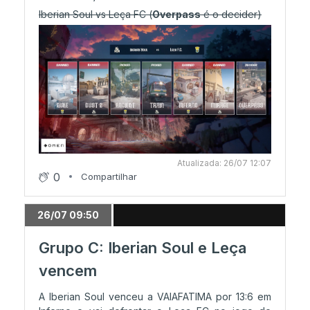
Iberian Soul vs Leça FC (
Overpass
é o decider)
Atualizada: 26/07 12:07
0
Compartilhar
26/07 09:50
Grupo C: Iberian Soul e Leça
vencem
A Iberian Soul venceu a VAIAFATIMA por 13:6 em