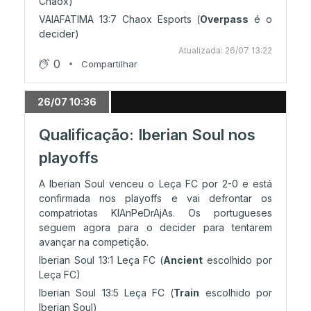
Chaox)
VAIAFATIMA 13:7 Chaox Esports (
Overpass
é o
decider)
Atualizada: 26/07 13:22
0
Compartilhar
26/07 10:36
Qualificação: Iberian Soul nos
playoffs
A Iberian Soul venceu o Leça FC por 2-0 e está
confirmada nos playoffs e vai defrontar os
compatriotas KlAnPeDrAjAs. Os portugueses
seguem agora para o decider para tentarem
avançar na competição.
Iberian Soul 13:1 Leça FC (
Ancient
escolhido por
Leça FC)
Iberian Soul 13:5 Leça FC (
Train
escolhido por
Iberian Soul)