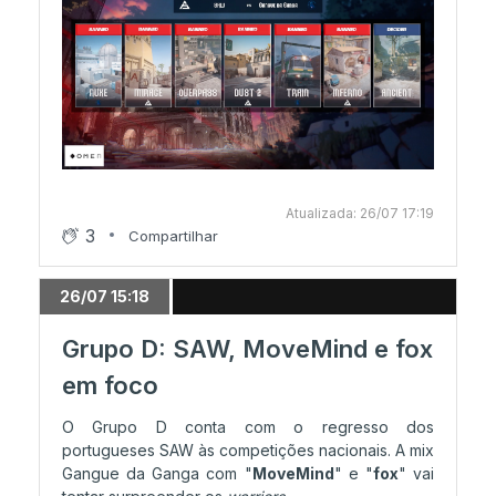
Atualizada: 26/07 17:19
3
Compartilhar
26/07 15:18
Grupo D: SAW, MoveMind e fox
em foco
O Grupo D conta com o regresso dos
portugueses SAW às competições nacionais. A mix
Gangue da Ganga com "
MoveMind
" e "
fox
" vai