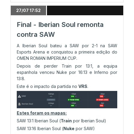
27/07 17:52
26/07 10:38
Eliminação: VAIAFATIMA 2-1 Chaox Esports
Final - Iberian Soul remonta
(LIVE)
contra SAW
A Iberian Soul bateu a SAW por 2-1 na SAW
26/07 10:36
Esports Arena e conquistou a primeira edição do
Qualificação: Iberian Soul nos playoffs
OMEN ROMAN IMPERIUM CUP.
Depois de perder Train por 13:1, a equipa
espanhola venceu Nuke por 16:13 e Inferno por
26/07 09:38
13:8.
Grupo C: BO1s de abertura
Este é o impacto da partida no
VRS
.
26/07 06:58
Grupos C e D disputam-se hoje
Estes foram os mapas:
SAW 13:1 Iberian Soul (
Train
por Iberian Soul)
SAW 13:16 Iberian Soul (
Nuke
por SAW)