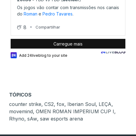
Os jogos vão contar com transmissões nos canais
do
Roman
e
Pedro Tavares
.
8
Compartilhar
Carregue mais
Add 24liveblog to your site
TÓPICOS
,
,
,
,
,
counter strike
CS2
fox
Iberian Soul
LEÇA
,
,
movemind
OMEN ROMAN IMPERIUM CUP I
,
,
Rhyno
sAw
saw esports arena