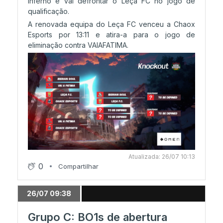
Inferno e vai defrontar o Leça FC no jogo de
qualificação.
A renovada equipa do Leça FC venceu a Chaox
Esports por 13:11 e atira-a para o jogo de
eliminação contra VAIAFATIMA.
Atualizada: 26/07 10:13
0
Compartilhar
26/07 09:38
Grupo C: BO1s de abertura