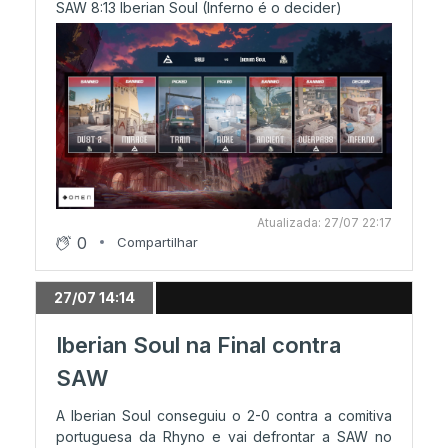
25/07 21:15
SAW 8:13 Iberian Soul (Inferno é o decider)
Grupos A e B fechados
25/07 19:00
Decider: Impulse GW qualifica-se
25/07 16:43
Eliminação: MeioGás vs TxT Gaming
Atualizada: 27/07 22:17
0
Compartilhar
25/07 16:40
27/07 14:14
Qualificação: Rhyno garante playoffs
Iberian Soul na Final contra
SAW
25/07 13:47
Grupo B já começou!
A Iberian Soul conseguiu o 2-0 contra a comitiva
portuguesa da Rhyno e vai defrontar a SAW no