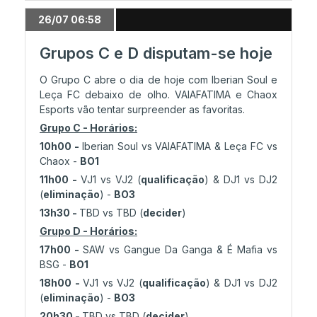
26/07 06:58
Grupos C e D disputam-se hoje
O Grupo C abre o dia de hoje com Iberian Soul e
Leça FC debaixo de olho. VAIAFATIMA e Chaox
Esports vão tentar surpreender as favoritas.
Grupo C - Horários:
10h00 -
Iberian Soul vs VAIAFATIMA & Leça FC vs
Chaox -
BO1
11h00 -
VJ1 vs VJ2 (
qualificação
) & DJ1 vs DJ2
(
eliminação
) -
BO3
13h30 -
TBD vs TBD (
decider
)
Grupo D - Horários:
17h00 -
SAW vs Gangue Da Ganga & É Mafia vs
BSG -
BO1
18h00 -
VJ1 vs VJ2 (
qualificação
) & DJ1 vs DJ2
(
eliminação
) -
BO3
20h30 -
TBD vs TBD (
decider
)