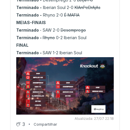
26/07 19:10
Terminado -
Iberian Soul 2-0
KlAnPeDrAjAs
Decider: GANGUE DA GANGA 0-1 É MAFIA
Terminado -
Rhyno 2-0
É MAFIA
MEIAS-FINAIS
26/07 17:23
Terminado
- SAW 2-0
Desemprego
Qualificação: SAW garante playoffs
Terminado -
Rhyno
0-2 Iberian Soul
FINAL
Terminado -
SAW 1-2 Iberian Soul
26/07 15:18
Grupo D: SAW, MoveMind e fox em foco
26/07 13:31
Decider: Leça FC avança para playoffs
26/07 12:09
Atualizada: 27/07 22:18
Playoffs: Iberian Soul conquista o torneio
3
Compartilhar