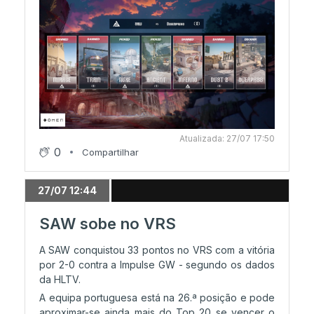
25/07 09:20
Grupo A arranca
24/07 22:04
Torneio arranca esta sexta-feira
Atualizada: 27/07 17:50
0
Compartilhar
27/07 12:44
SAW sobe no VRS
A SAW conquistou 33 pontos no VRS com a vitória
por 2-0 contra a Impulse GW - segundo os dados
da HLTV.
A equipa portuguesa está na 26.ª posição e pode
aproximar-se ainda mais do Top 20 se vencer o