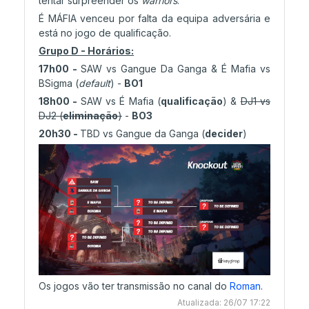
tentar surpreender os
warriors
.
É MÁFIA venceu por falta da equipa adversária e
está no jogo de qualificação.
Grupo D - Horários:
17h00 -
SAW vs Gangue Da Ganga & É Mafia vs
BSigma (
default
) -
BO1
18h00 -
SAW vs É Mafia (
qualificação
) &
DJ1 vs
DJ2 (
eliminação
)
-
BO3
20h30 -
TBD vs Gangue da Ganga (
decider
)
Os jogos vão ter transmissão no canal do
Roman
.
Atualizada: 26/07 17:22