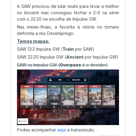
A SAW precisou de lutar muito para levar a melhor
no Ancient mas conseguiu fechar o 2-0 na série
com o 22:20 na escolha de Impulse GW.
Nas meias-finais, a favorita à vitória no torneio
defronta a mix Desemprego.
Temos mapas:
SAW 13:2 Impulse GW (
Train
por SAW)
SAW 22:20 Impulse GW (
Ancient
por Impulse GW)
SAW vs Impulse GW (
Overpass
é o decider)
Podes acompanhar
aqui
a transmissão.