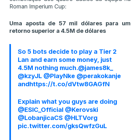
Roman Imperium Cup:
Uma aposta de 57 mil dólares para um
retorno superior a 4.5M de dólares
So 5 bots decide to play a Tier 2
Lan and earn some money, just
4.5M nothing much.
@james8k_
@kzyJL
@PlayNke
@perakokanje
and
https://t.co/dVtw8GAGfN
Explain what you guys are doing
@ESIC_Official
@Kerovski
@LobanjicaCS
@HLTVorg
pic.twitter.com/gksQwfzGuL