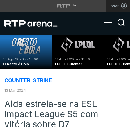
Entrar
Toggle na
10 Ago 2026 às 18:00
12 Ago 2026 às 18:00
13 Ago 2026 à
O Resto é Bola
LPLOL Summer
LPLOL Summ
COUNTER-STRIKE
13 Mar 2024
Aida estreia-se na ESL
Impact League S5 com
vitória sobre D7