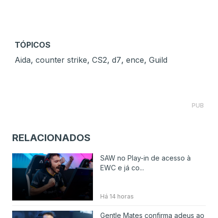
TÓPICOS
,
,
,
,
,
Aida
counter strike
CS2
d7
ence
Guild
PUB
RELACIONADOS
SAW no Play-in de acesso à
EWC e já co...
Há 14 horas
Gentle Mates confirma adeus ao