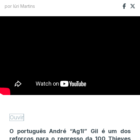
por Iúri Martins
Ouvir
O português André “Ag1l” Gil é um dos
reforços para o regresso da 100 Thieves