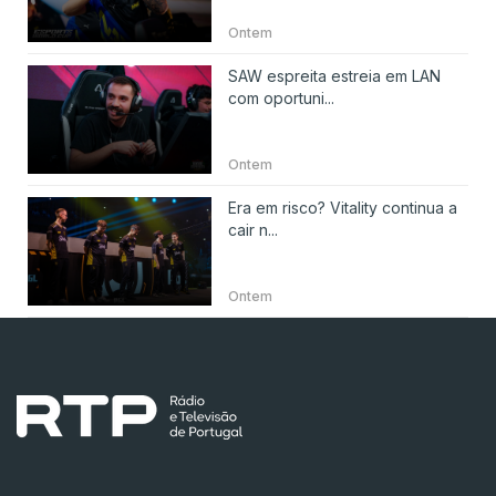
Ontem
SAW espreita estreia em LAN
com oportuni...
Ontem
Era em risco? Vitality continua a
cair n...
Ontem