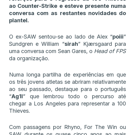
ao Counter-Strike e esteve presente numa
conversa com as restantes novidades do
plantel.
O ex-SAW sentou-se ao lado de Alex “
poiii
”
Sundgren e William “
sirah
” Kjærsgaard para
uma conversa com Sean Gares, o
Head of FPS
da organização.
Numa longa partilha de experiências em que
os três jovens atletas se abriram relativamente
ao seu passado, destaque para o português
“
Ag1l
” que lembrou todo o percurso até
chegar a Los Angeles para representar a 100
Thieves.
Com passagens por Rhyno, For The Win ou
SAW durante os quase cinco anos ao mais