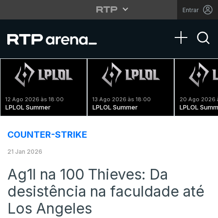
Entrar
Toggle na
12 Ago 2026 às 18:00
13 Ago 2026 às 18:00
20 Ago 2026 
LPLOL Summer
LPLOL Summer
LPLOL Summ
COUNTER-STRIKE
21 Jan 2026
Ag1l na 100 Thieves: Da
desistência na faculdade até
Los Angeles