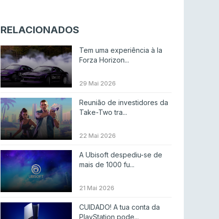
Riot Games simplifica regras para torneios
comunitários de League of Legends
RELACIONADOS
LEAGUE OF LEGENDS
4 ago 2026
Tem uma experiência à la
Twitch e Amazon planeiam usar transmissões
Forza Horizon...
para treinar IA
ENTRETENIMENTO
3 ago 2026
29 Mai 2026
Códigos para ícones clássicos gratuitos no
Reunião de investidores da
League of Legends [agosto 2026]
Take-Two tra...
LEAGUE OF LEGENDS
3 ago 2026
22 Mai 2026
MOUZ surpreende Spirit para vencer BLAST
A Ubisoft despediu-se de
Bounty
mais de 1000 fu...
COUNTER-STRIKE
2 ago 2026
21 Mai 2026
Setembro recheado de LANs em Portugal
CUIDADO! A tua conta da
COUNTER-STRIKE
1 ago 2026
PlayStation pode...