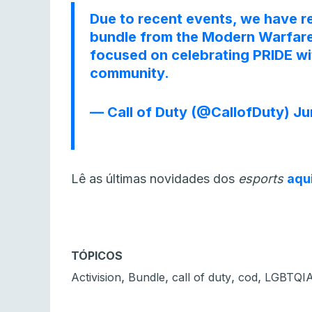
Due to recent events, we have
bundle from the Modern Warfare
focused on celebrating PRIDE w
community.
— Call of Duty (@CallofDuty)
Ju
Lê as últimas novidades dos
esports
aqu
TÓPICOS
,
,
,
,
Activision
Bundle
call of duty
cod
LGBTQI