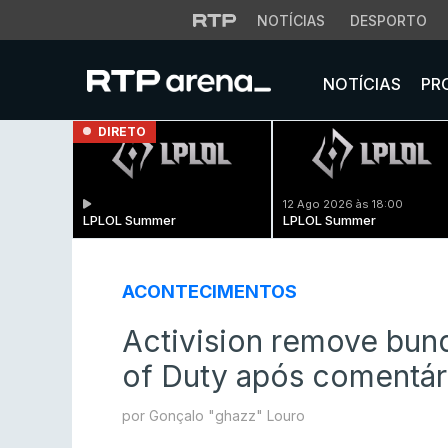
NOTÍCIAS
DESPORTO
NOTÍCIAS
PR
DIRETO
12 Ago 2026 às 18:00
LPLOL Summer
LPLOL Summer
ACONTECIMENTOS
Activision remove bu
of Duty após comentár
por Gonçalo "ghazz" Louro