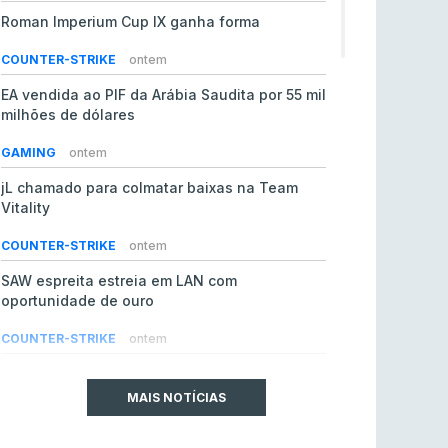
Roman Imperium Cup IX ganha forma
COUNTER-STRIKE
ontem
EA vendida ao PIF da Arábia Saudita por 55 mil
milhões de dólares
GAMING
ontem
jL chamado para colmatar baixas na Team
Vitality
COUNTER-STRIKE
ontem
SAW espreita estreia em LAN com
oportunidade de ouro
COUNTER-STRIKE
ontem
Era em risco? Vitality continua a cair no VRS
do Counter-Strike 2
MAIS NOTÍCIAS
COUNTER-STRIKE
ontem