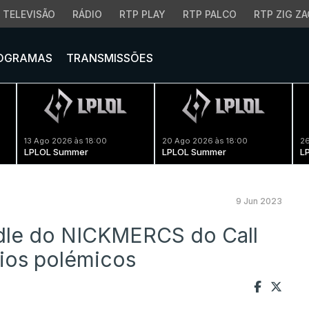
TELEVISÃO
RÁDIO
RTP PLAY
RTP PALCO
RTP ZIG ZA
OGRAMAS
TRANSMISSÕES
13 Ago 2026 às 18:00
20 Ago 2026 às 18:00
26
LPLOL Summer
LPLOL Summer
L
9 Jun 2023
ndle do NICKMERCS do Call
ios polémicos