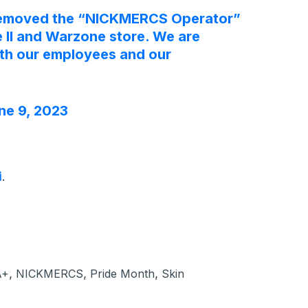
 removed the “NICKMERCS Operator”
 II and Warzone store. We are
ith our employees and our
ne 9, 2023
i
.
,
,
,
A+
NICKMERCS
Pride Month
Skin