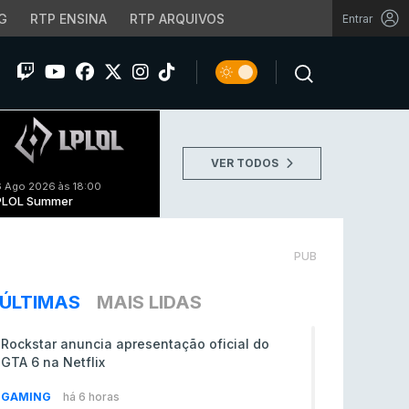
G
RTP ENSINA
RTP ARQUIVOS
Entrar
VER TODOS
 Ago 2026 às 18:00
PLOL Summer
PUB
ÚLTIMAS
MAIS LIDAS
Rockstar anuncia apresentação oficial do
GTA 6 na Netflix
GAMING
há 6 horas