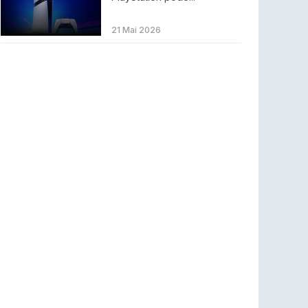
Betclic renova parceria com a RTP Arena para
a época 2026/27
21 Mai 2026
RTP ARENA
23 jul 2026
BLAST Bounty S2 na RTP Arena: Regressa o
melhor Counter-Strike
COUNTER-STRIKE
18 jul 2026
Wuant assina “The One”: O novo hino oficial
da LPLOL
LEAGUE OF LEGENDS
16 jul 2026
Roman Imperium Cup VIII abre inscrições com
SAW e Luminosity na lista
COUNTER-STRIKE
16 jul 2026