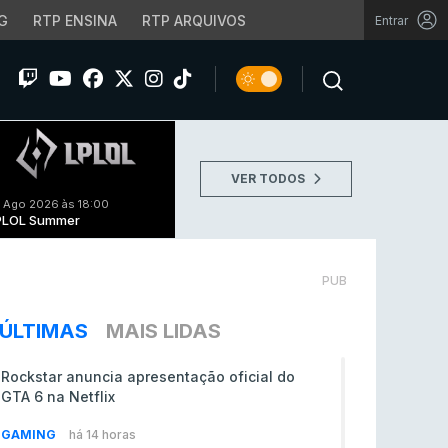
G
RTP ENSINA
RTP ARQUIVOS
Entrar
VER TODOS
 Ago 2026 às 18:00
PLOL Summer
PUB
ÚLTIMAS
MAIS LIDAS
Rockstar anuncia apresentação oficial do
GTA 6 na Netflix
GAMING
há 14 horas