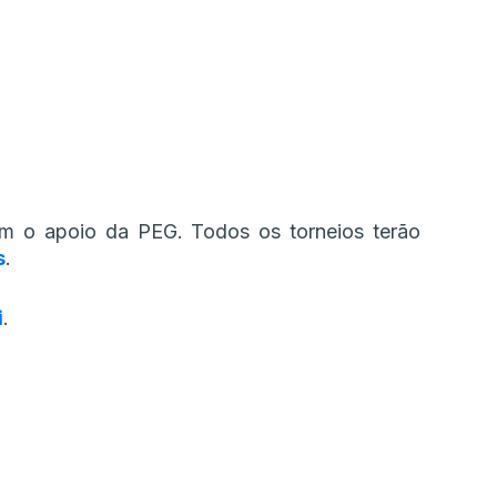
m o apoio da PEG. Todos os torneios terão
s
.
i
.