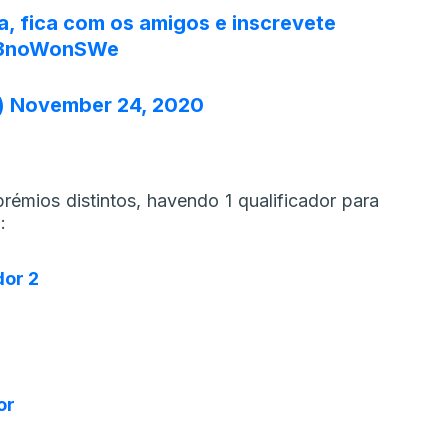
ia, fica com os amigos e inscrevete
/u3noWonSWe
)
November 24, 2020
émios distintos, havendo 1 qualificador para
:
dor 2
or