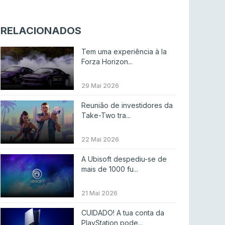
Riot Games simplifica regras para torneios
comunitários de League of Legends
RELACIONADOS
LEAGUE OF LEGENDS
4 ago 2026
Tem uma experiência à la
Twitch e Amazon planeiam usar transmissões
Forza Horizon...
para treinar IA
ENTRETENIMENTO
3 ago 2026
29 Mai 2026
Códigos para ícones clássicos gratuitos no
Reunião de investidores da
League of Legends [agosto 2026]
Take-Two tra...
LEAGUE OF LEGENDS
3 ago 2026
22 Mai 2026
MOUZ surpreende Spirit para vencer BLAST
A Ubisoft despediu-se de
Bounty
mais de 1000 fu...
COUNTER-STRIKE
2 ago 2026
21 Mai 2026
Setembro recheado de LANs em Portugal
CUIDADO! A tua conta da
COUNTER-STRIKE
1 ago 2026
PlayStation pode...