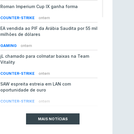
Roman Imperium Cup IX ganha forma
COUNTER-STRIKE
ontem
EA vendida ao PIF da Arábia Saudita por 55 mil
milhões de dólares
GAMING
ontem
jL chamado para colmatar baixas na Team
Vitality
COUNTER-STRIKE
ontem
SAW espreita estreia em LAN com
oportunidade de ouro
COUNTER-STRIKE
ontem
Era em risco? Vitality continua a cair no VRS
do Counter-Strike 2
MAIS NOTÍCIAS
COUNTER-STRIKE
ontem