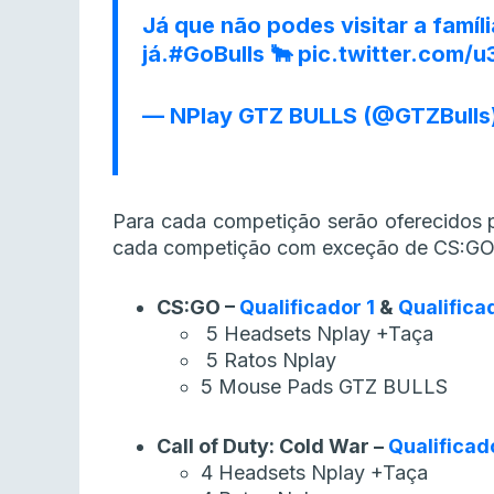
Já que não podes visitar a famíl
já.
#GoBulls
🐂
pic.twitter.com
— NPlay GTZ BULLS (@GTZBulls
Para cada competição serão oferecidos pr
cada competição com exceção de CS:GO
CS:GO –
Qualificador 1
&
Qualifica
5 Headsets Nplay +Taça
5 Ratos Nplay
5 Mouse Pads GTZ BULLS
Call of Duty: Cold War –
Qualificad
4 Headsets Nplay +Taça