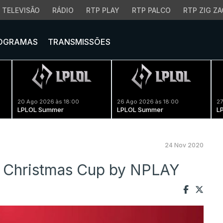
TELEVISÃO
RÁDIO
RTP PLAY
RTP PALCO
RTP ZIG ZA
OGRAMAS
TRANSMISSÕES
20 Ago 2026 às 18:00
26 Ago 2026 às 18:00
27
LPLOL Summer
LPLOL Summer
L
24 Nov 2020
a Christmas Cup by NPLAY