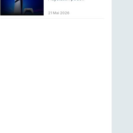
Betclic renova parceria com a RTP Arena para
a época 2026/27
21 Mai 2026
RTP ARENA
23 jul 2026
BLAST Bounty S2 na RTP Arena: Regressa o
melhor Counter-Strike
COUNTER-STRIKE
18 jul 2026
Wuant assina “The One”: O novo hino oficial
da LPLOL
LEAGUE OF LEGENDS
16 jul 2026
Roman Imperium Cup VIII abre inscrições com
SAW e Luminosity na lista
COUNTER-STRIKE
16 jul 2026