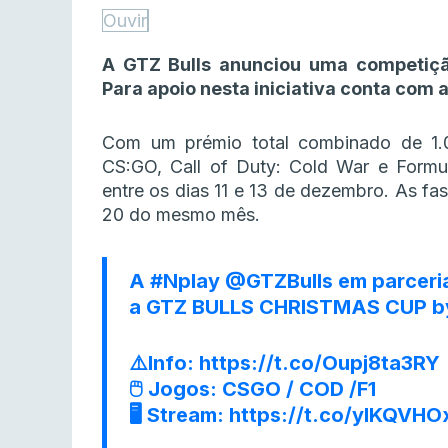
Ouvir
A GTZ Bulls anunciou uma competiçã
Para apoio nesta iniciativa conta com 
Com um prémio total combinado de 1.0
CS:GO, Call of Duty: Cold War e Formul
entre os dias 11 e 13 de dezembro. As fas
20 do mesmo mês.
A
#Nplay
@GTZBulls
em parceri
a GTZ BULLS CHRISTMAS CUP b
⚠️Info:
https://t.co/Oupj8ta3RY
🖱️ Jogos: CSGO / COD /F1
🖥️ Stream:
https://t.co/ylKQVH