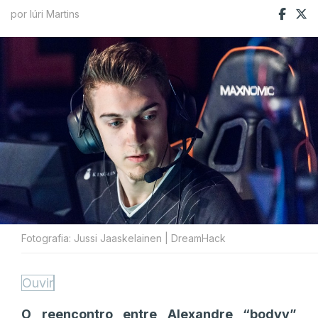
por Iúri Martins
Fotografia: Jussi Jaaskelainen | DreamHack
Ouvir
O reencontro entre Alexandre “bodyy”