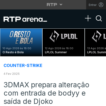
Entrar
Toggle na
10 Ago 2026 às 18:00
12 Ago 2026 às 18:00
13 Ago 2026 à
O Resto é Bola
LPLOL Summer
LPLOL Summ
COUNTER-STRIKE
4 Fev 2025
3DMAX prepara alteração
com entrada de bodyy e
saída de Djoko