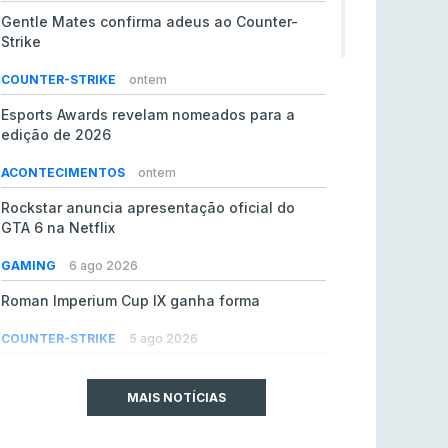
Gentle Mates confirma adeus ao Counter-
Strike
COUNTER-STRIKE
ontem
Esports Awards revelam nomeados para a
edição de 2026
ACONTECIMENTOS
ontem
Rockstar anuncia apresentação oficial do
GTA 6 na Netflix
GAMING
6 ago 2026
Roman Imperium Cup IX ganha forma
COUNTER-STRIKE
5 ago 2026
EA vendida ao PIF da Arábia Saudita por 55 mil
milhões de dólares
MAIS NOTÍCIAS
GAMING
5 ago 2026