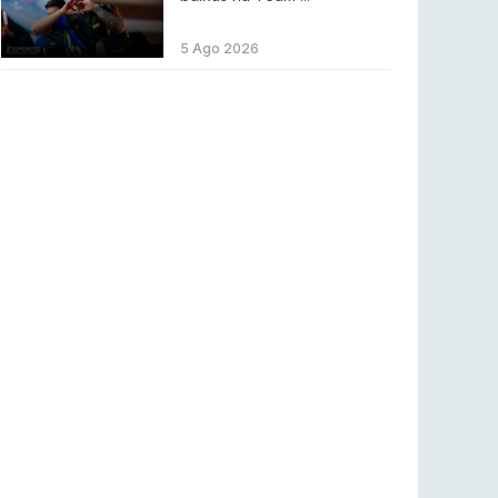
ENTRETENIMENTO
3 ago 2026
Códigos para ícones clássicos gratuitos no
5 Ago 2026
League of Legends [agosto 2026]
LEAGUE OF LEGENDS
3 ago 2026
MOUZ surpreende Spirit para vencer BLAST
Bounty
COUNTER-STRIKE
2 ago 2026
Setembro recheado de LANs em Portugal
COUNTER-STRIKE
1 ago 2026
Betclic renova parceria com a RTP Arena para
a época 2026/27
RTP ARENA
23 jul 2026