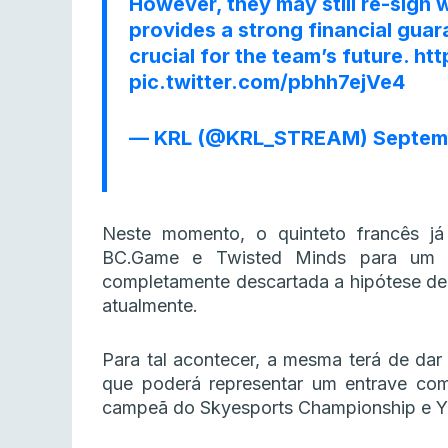
However, they may still re-sign 
provides a strong financial gua
crucial for the team’s future.
htt
pic.twitter.com/pbhh7ejVe4
— KRL (@KRL_STREAM)
Septem
Neste momento, o quinteto francês j
BC.Game e Twisted Minds para um p
completamente descartada a hipótese de
atualmente.
Para tal acontecer, a mesma terá de dar 
que poderá representar um entrave co
campeã do Skyesports Championship e 