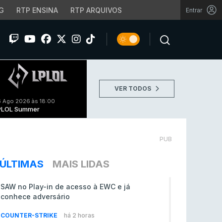
G
RTP ENSINA
RTP ARQUIVOS
Entrar
VER TODOS
 Ago 2026 às 18:00
PLOL Summer
PUB
ÚLTIMAS
MAIS LIDAS
SAW no Play-in de acesso à EWC e já
conhece adversário
COUNTER-STRIKE
há 2 horas