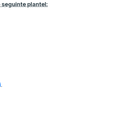
eguinte plantel:
i
.