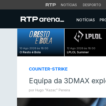
NOTÍCIAS
DESPORTO
NOTÍCIAS
PR
10 Ago 2026 às 18:00
12 Ago 2026 às 18:00
O Resto é Bola
LPLOL Summer
COUNTER-STRIKE
Equipa da 3DMAX expl
por Hugo "Kazac" Pereira