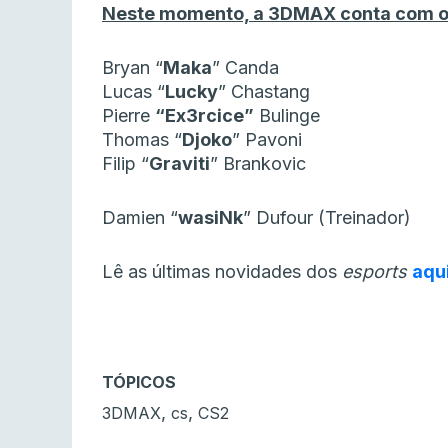
Neste momento, a 3DMAX conta com o s
Bryan “⁠
Maka
⁠” Canda
Lucas “⁠
Lucky
⁠” Chastang
Pierre
“⁠Ex3rcice⁠”
Bulinge
Thomas “⁠
Djoko
⁠” Pavoni
Filip “⁠
Graviti
⁠” Brankovic
Damien “⁠
wasiNk
⁠” Dufour (Treinador)
Lê as últimas novidades dos
esports
aqu
TÓPICOS
,
,
3DMAX
cs
CS2