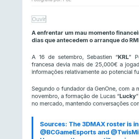
Ouvir
A enfrentar um mau momento financei
dias que antecedem o arranque do RMR
A 16 de setembro, Sebastien “⁠
KRL⁠
” P
francesa devia mais de 25,000€ a joga
informações relativamente ao potencial f
Segundo o fundador da GenOne, com a mai
novembro, a formação de Lucas “⁠
Lucky
⁠
no mercado, mantendo conversações com
Sources: The 3DMAX roster is in
@BCGameEsports
and
@TwisMi