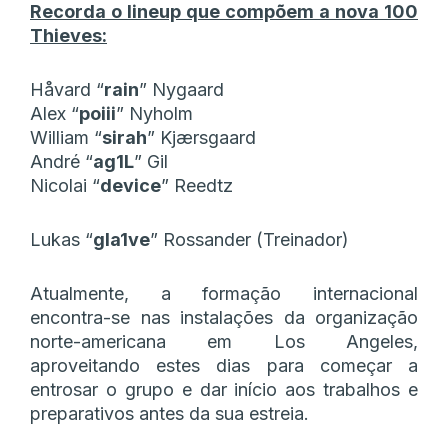
Recorda o lineup que compõem a nova 100
Thieves:
Håvard “⁠
rain⁠
” Nygaard
Alex “
poiii
” Nyholm
William “
sirah
” Kjærsgaard
André “
ag1L
” Gil
Nicolai “
device
” Reedtz
Lukas “⁠
gla1ve⁠
” Rossander (Treinador)
Atualmente, a formação internacional
encontra-se nas instalações da organização
norte-americana em Los Angeles,
aproveitando estes dias para começar a
entrosar o grupo e dar início aos trabalhos e
preparativos antes da sua estreia.