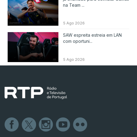
na Team ...
5 Ago 2026
SAW espreita estreia em LAN
com oportuni...
5 Ago 2026