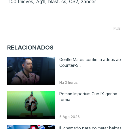
,
,
,
,
,
100 thieves
Ag1l
blast
cs
CS2
zander
PUB
RELACIONADOS
Gentle Mates confirma adeus ao
Counter-S...
Há 3 horas
Roman Imperium Cup IX ganha
forma
5 Ago 2026
jL chamado para colmatar baixas