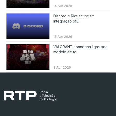
15 Abr 2026
Discord e Riot anunciam
integração ofi...
15 Abr 2026
VALORANT abandona ligas por
modelo de to...
8 Abr 2026