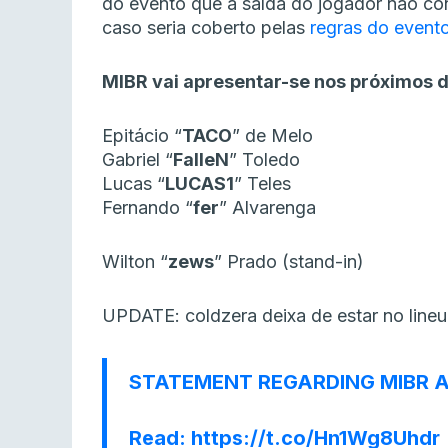
do evento que a saída do jogador não co
caso seria coberto pelas
regras do event
MIBR vai apresentar-se nos próximos d
Epitácio “
TACO
” de Melo
Gabriel “
FalleN
” Toledo
Lucas “
LUCAS1
” Teles
Fernando “
fer
” Alvarenga
Wilton “
zews
” Prado (stand-in)
UPDATE: coldzera deixa de estar no lineu
STATEMENT REGARDING MIBR A
Read:
https://t.co/Hn1Wg8Uhdr