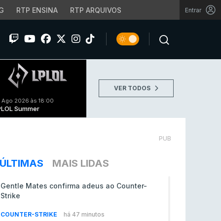
G
RTP ENSINA
RTP ARQUIVOS
Entrar
VER TODOS
 Ago 2026 às 18:00
PLOL Summer
PUB
ÚLTIMAS
MAIS LIDAS
Gentle Mates confirma adeus ao Counter-
Strike
COUNTER-STRIKE
há 47 minutos