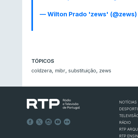
— Wilton Prado 'zews' (@zews
TÓPICOS
,
,
,
coldzera
mibr
substituição
zews
NOTÍCIAS
DESPORT
TELEVISÃ
RÁDIO
RTP ARQU
RTP ENSI