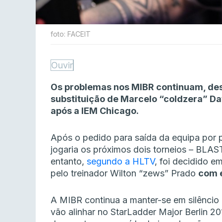
foto: FACEIT
Ouvir
Os problemas nos MIBR continuam, des
substituição de Marcelo “coldzera” Da
após a IEM Chicago.
Após o pedido para saída da equipa por p
jogaria os próximos dois torneios – BLA
entanto,
segundo a HLTV
, foi decidido e
pelo treinador Wilton “zews” Prado
com e
A MIBR continua a manter-se em silêncio 
vão alinhar no StarLadder Major Berlin 20