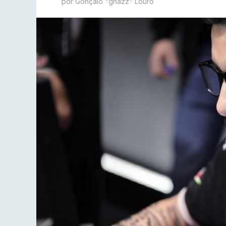
por Gonçalo "ghazz" Louro