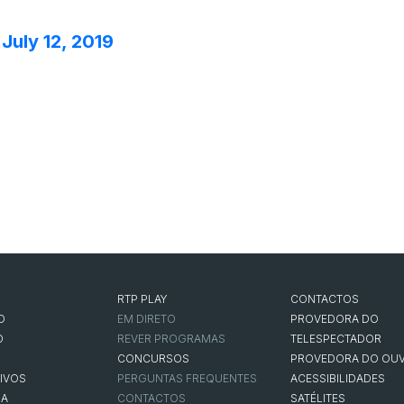
)
July 12, 2019
RTP PLAY
CONTACTOS
O
EM DIRETO
PROVEDORA DO
O
REVER PROGRAMAS
TELESPECTADOR
CONCURSOS
PROVEDORA DO OUV
IVOS
PERGUNTAS FREQUENTES
ACESSIBILIDADES
NA
CONTACTOS
SATÉLITES