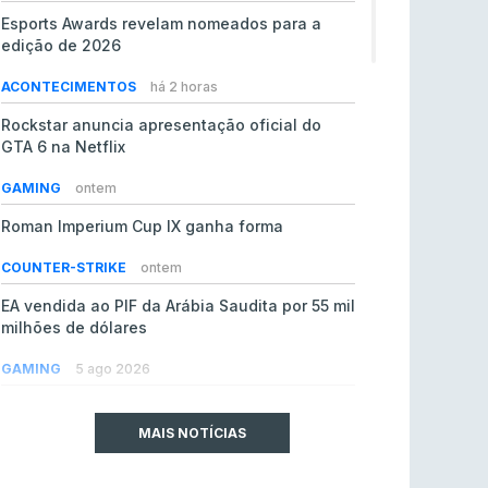
Esports Awards revelam nomeados para a
edição de 2026
ACONTECIMENTOS
há 2 horas
Rockstar anuncia apresentação oficial do
GTA 6 na Netflix
GAMING
ontem
Roman Imperium Cup IX ganha forma
COUNTER-STRIKE
ontem
EA vendida ao PIF da Arábia Saudita por 55 mil
milhões de dólares
GAMING
5 ago 2026
jL chamado para colmatar baixas na Team
Vitality
MAIS NOTÍCIAS
COUNTER-STRIKE
5 ago 2026