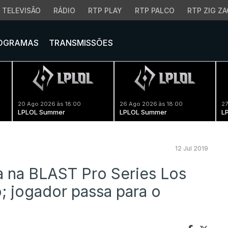
TELEVISÃO
RÁDIO
RTP PLAY
RTP PALCO
RTP ZIG ZA
OGRAMAS
TRANSMISSÕES
20 Ago 2026 às 18:00
26 Ago 2026 às 18:00
27
LPLOL Summer
LPLOL Summer
L
12 Jul 2019
a na BLAST Pro Series Los
; jogador passa para o