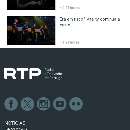
Há 21 horas
Era em risco? Vitality continua a
cair n...
Há 21 horas
NOTÍCIAS
DESPORTO