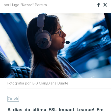
por Hugo "Kazac" Pereira
Fotografia por: BIG Clan/Diana Duarte
Ouvir
A dias da última ESL Impact League! Em