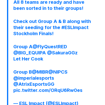
All 8 teams are ready and have
been sorted in to their groups!
Check out Group A & B along with
their seeding for the
#ESLImpact
Stockholm Finals!
Group A
@FlyQuestRED
@BIG_EQUIPA
@SakuraGGz
Let Her Cook
Group B
@MIBR
@NIPCS
@imperialesports
@AtrixEsportsGG
pic.twitter.com/ORqU6Rw0es
— ESL Impact (@ESLImpact)