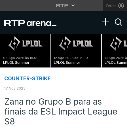
Entrar
Toggle na
06 Ago 2026 às 18:00
12 Ago 2026 às 18:00
13 Ago 2026 à
LPLOL Summer
LPLOL Summer
LPLOL Summ
COUNTER-STRIKE
17 Nov 2025
Zana no Grupo B para as
finais da ESL Impact League
S8