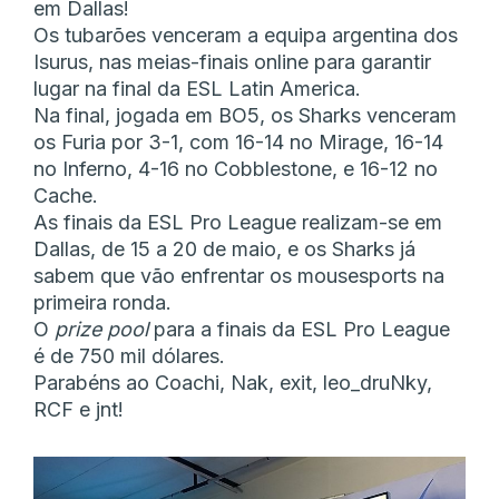
em Dallas!
Os tubarões venceram a equipa argentina dos
Isurus, nas meias-finais online para garantir
lugar na final da ESL Latin America.
Na final, jogada em BO5, os Sharks venceram
os Furia por 3-1, com 16-14 no Mirage, 16-14
no Inferno, 4-16 no Cobblestone, e 16-12 no
Cache.
As finais da ESL Pro League realizam-se em
Dallas, de 15 a 20 de maio, e os Sharks já
sabem que vão enfrentar os mousesports na
primeira ronda.
O
prize pool
para a finais da ESL Pro League
é de 750 mil dólares.
Parabéns ao Coachi, Nak, exit, leo_druNky,
RCF e jnt!