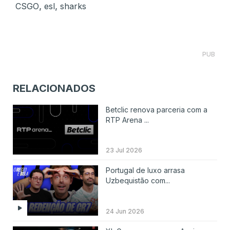
,
,
CSGO
esl
sharks
PUB
RELACIONADOS
Betclic renova parceria com a
RTP Arena ...
23 Jul 2026
Portugal de luxo arrasa
Uzbequistão com...
24 Jun 2026