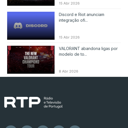
15 Abr 2026
Discord e Riot anunciam
integração ofi...
15 Abr 2026
VALORANT abandona ligas por
modelo de to...
8 Abr 2026