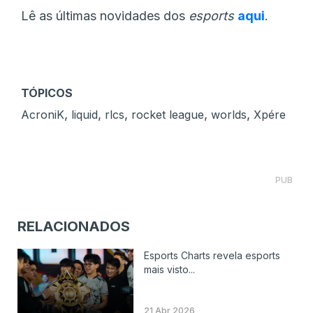
Lê as últimas novidades dos
esports
aqui
.
TÓPICOS
,
,
,
,
,
AcroniK
liquid
rlcs
rocket league
worlds
Xpére
PUB
RELACIONADOS
Esports Charts revela esports
mais visto...
21 Abr 2026