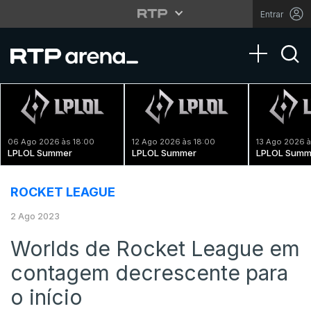
Entrar
Toggle na
06 Ago 2026 às 18:00
12 Ago 2026 às 18:00
13 Ago 2026 à
LPLOL Summer
LPLOL Summer
LPLOL Summ
ROCKET LEAGUE
2 Ago 2023
Worlds de Rocket League em
contagem decrescente para
o início