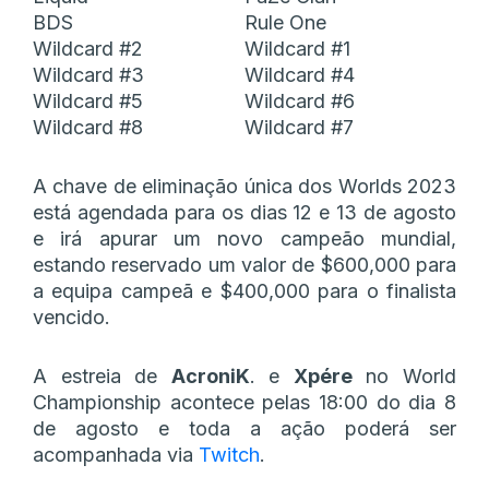
BDS
Rule One
Wildcard #2
Wildcard #1
Wildcard #3
Wildcard #4
Wildcard #5
Wildcard #6
Wildcard #8
Wildcard #7
A chave de eliminação única dos Worlds 2023
está agendada para os dias 12 e 13 de agosto
e irá apurar um novo campeão mundial,
estando reservado um valor de $600,000 para
a equipa campeã e $400,000 para o finalista
vencido.
A estreia de
AcroniK
. e
Xpére
no World
Championship acontece pelas 18:00 do dia 8
de agosto e toda a ação poderá ser
acompanhada via
Twitch
.