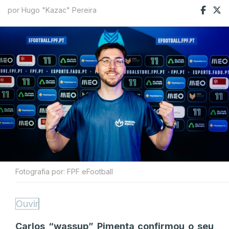
por Hugo "Kazac" Pereira
Fotografia por: FPF eFootball
Ouvir
Carlos “wassup” Pimenta confirmou o seu