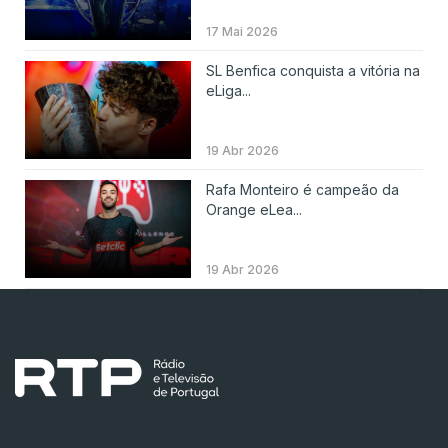
17 Mai 2026
SL Benfica conquista a vitória na
eLiga...
19 Abr 2026
Rafa Monteiro é campeão da
Orange eLea...
19 Abr 2026