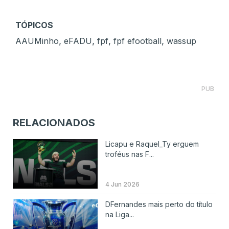
TÓPICOS
,
,
,
,
AAUMinho
eFADU
fpf
fpf efootball
wassup
PUB
RELACIONADOS
Licapu e Raquel_Ty erguem
troféus nas F...
4 Jun 2026
DFernandes mais perto do título
na Liga...