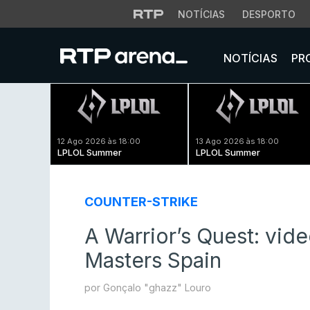
NOTÍCIAS
DESPORTO
NOTÍCIAS
PR
12 Ago 2026 às 18:00
13 Ago 2026 às 18:00
LPLOL Summer
LPLOL Summer
COUNTER-STRIKE
A Warrior’s Quest: vid
Masters Spain
por Gonçalo "ghazz" Louro