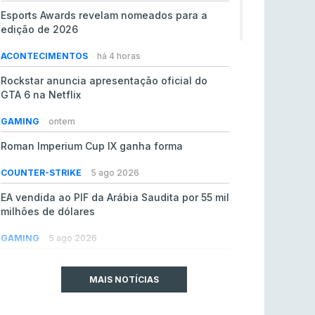
Esports Awards revelam nomeados para a
edição de 2026
ACONTECIMENTOS
há 4 horas
Rockstar anuncia apresentação oficial do
GTA 6 na Netflix
GAMING
ontem
Roman Imperium Cup IX ganha forma
COUNTER-STRIKE
5 ago 2026
EA vendida ao PIF da Arábia Saudita por 55 mil
milhões de dólares
GAMING
5 ago 2026
jL chamado para colmatar baixas na Team
Vitality
MAIS NOTÍCIAS
COUNTER-STRIKE
5 ago 2026