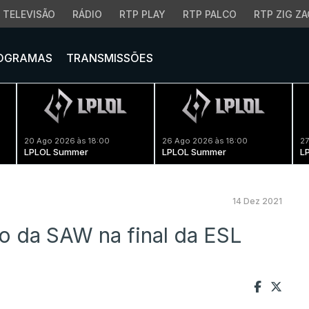
TELEVISÃO
RÁDIO
RTP PLAY
RTP PALCO
RTP ZIG ZA
OGRAMAS
TRANSMISSÕES
20 Ago 2026 às 18:00
26 Ago 2026 às 18:00
27
LPLOL Summer
LPLOL Summer
L
14 Dez 2021
eo da SAW na final da ESL