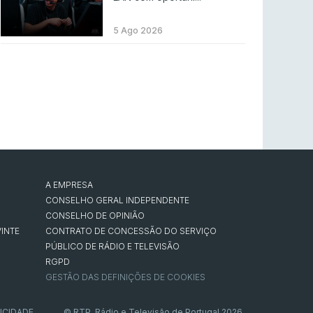
LEAGUE OF LEGENDS
3 ago 2026
MOUZ surpreende Spirit para vencer BLAST
5 Ago 2026
Bounty
COUNTER-STRIKE
2 ago 2026
Setembro recheado de LANs em Portugal
COUNTER-STRIKE
1 ago 2026
Betclic renova parceria com a RTP Arena para
a época 2026/27
RTP ARENA
23 jul 2026
A EMPRESA
CONSELHO GERAL INDEPENDENTE
BLAST Bounty S2 na RTP Arena: Regressa o
CONSELHO DE OPINIÃO
melhor Counter-Strike
INTE
CONTRATO DE CONCESSÃO DO SERVIÇO
COUNTER-STRIKE
18 jul 2026
PÚBLICO DE RÁDIO E TELEVISÃO
RGPD
GESTÃO DAS DEFINIÇÕES DE COOKIES
ICIDADE
© RTP, Rádio e Televisão de Portugal 2026