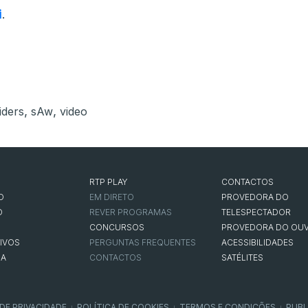
i
.
,
,
iders
sAw
video
RTP PLAY
CONTACTOS
O
EM DIRETO
PROVEDORA DO
O
REVER PROGRAMAS
TELESPECTADOR
CONCURSOS
PROVEDORA DO OUV
IVOS
PERGUNTAS FREQUENTES
ACESSIBILIDADES
NA
CONTACTOS
SATÉLITES
 DE PRIVACIDADE
POLÍTICA DE COOKIES
TERMOS E CONDIÇÕES
PUBL