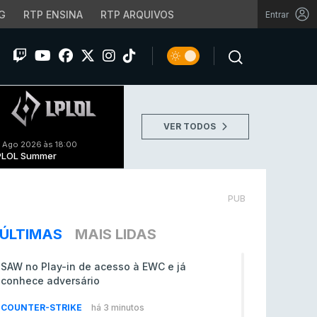
G
RTP ENSINA
RTP ARQUIVOS
Entrar
VER TODOS
 Ago 2026 às 18:00
PLOL Summer
PUB
ÚLTIMAS
MAIS LIDAS
SAW no Play-in de acesso à EWC e já
conhece adversário
COUNTER-STRIKE
há 3 minutos