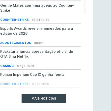
Gentle Mates confirma adeus ao Counter-
Strike
COUNTER-STRIKE
há 24 horas
Esports Awards revelam nomeados para a
edição de 2026
ACONTECIMENTOS
ontem
Rockstar anuncia apresentação oficial do
GTA 6 na Netflix
GAMING
6 ago 2026
Roman Imperium Cup IX ganha forma
COUNTER-STRIKE
5 ago 2026
EA vendida ao PIF da Arábia Saudita por 55 mil
milhões de dólares
MAIS NOTÍCIAS
GAMING
5 ago 2026