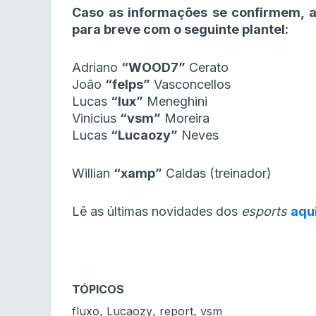
Caso as informações se confirmem, a
para breve com o seguinte plantel:
Adriano
“WOOD7”
Cerato
João
“felps”
Vasconcellos
Lucas
“lux”
Meneghini
Vinicius
“vsm”
Moreira
Lucas
“Lucaozy”
Neves
Willian
“xamp”
Caldas (treinador)
Lê as últimas novidades dos
esports
aqu
TÓPICOS
,
,
,
fluxo
Lucaozy
report
vsm