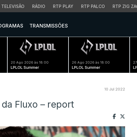
TELEVISÃO
RÁDIO
RTP PLAY
RTP PALCO
RTP ZIG ZA
OGRAMAS
TRANSMISSÕES
20 Ago 2026 às 18:00
26 Ago 2026 às 18:00
27
LPLOL Summer
LPLOL Summer
L
10 Jul 2022
da Fluxo – report