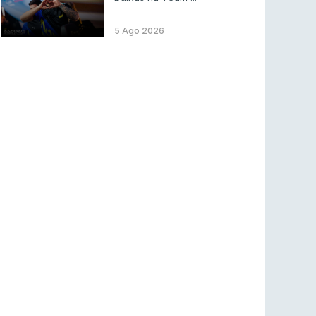
ENTRETENIMENTO
3 ago 2026
Códigos para ícones clássicos gratuitos no
5 Ago 2026
League of Legends [agosto 2026]
LEAGUE OF LEGENDS
3 ago 2026
MOUZ surpreende Spirit para vencer BLAST
Bounty
COUNTER-STRIKE
2 ago 2026
Setembro recheado de LANs em Portugal
COUNTER-STRIKE
1 ago 2026
Betclic renova parceria com a RTP Arena para
a época 2026/27
RTP ARENA
23 jul 2026