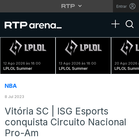
Entrar
Toggle na
12 Ago 2026 às 18:00
13 Ago 2026 às 18:00
20 Ago 2026 
LPLOL Summer
LPLOL Summer
LPLOL Summ
NBA
8 Jul 2023
Vitória SC | ISG Esports
conquista Circuito Nacional
Pro-Am