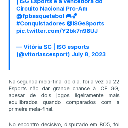
| ISG Esports é a vencedora do
Circuito Nacional Pro-Am
@fpbasquetebol
🎮🏀
#Conquistadores
@ISGeSports
pic.twitter.com/Y2bk7n98UJ
— Vitória SC | ISG esports
(@vitoriascesport)
July 8, 2023
Na segunda meia-final do dia, foi a vez da 22
Esports não dar grande chance à ICE GG,
apesar de dois jogos ligeiramente mais
equilibrados quando comparados com a
primeira meia-final.
No encontro decisivo, disputado em BO5, foi