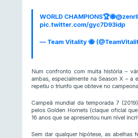
WORLD CHAMPIONS🏆🐝
@zenrl
pic.twitter.com/gyc7D93idp
— Team Vitality 🐝 (@TeamVitali
Num confronto com muita história – vár
ambas, especialmente na Season X – a 
repetiu o triunfo que obteve no campeon
Campeã mundial da temporada 7 (2019), 
pelos Golden Hornets (claque oficial q
16 anos que se apresentou num nível incrív
Sem dar qualquer hipótese, as abelhas