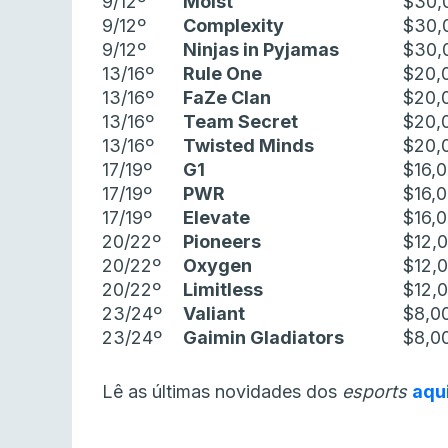
9/12º
Moist
$30,
9/12º
Complexity
$30,
9/12º
Ninjas in Pyjamas
$30,
13/16º
Rule One
$20,
13/16º
FaZe Clan
$20,
13/16º
Team Secret
$20,
13/16º
Twisted Minds
$20,
17/19º
G1
$16,
17/19º
PWR
$16,
17/19º
Elevate
$16,
20/22º
Pioneers
$12,
20/22º
Oxygen
$12,
20/22º
Limitless
$12,
23/24º
Valiant
$8,0
23/24º
Gaimin Gladiators
$8,0
Lê as últimas novidades dos
esports
aqu