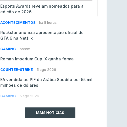
Esports Awards revelam nomeados para a
edição de 2026
ACONTECIMENTOS
há 5 horas
Rockstar anuncia apresentação oficial do
GTA 6 na Netflix
GAMING
ontem
Roman Imperium Cup IX ganha forma
COUNTER-STRIKE
5 ago 2026
EA vendida ao PIF da Arábia Saudita por 55 mil
milhões de dólares
GAMING
5 ago 2026
jL chamado para colmatar baixas na Team
Vitality
MAIS NOTÍCIAS
COUNTER-STRIKE
5 ago 2026