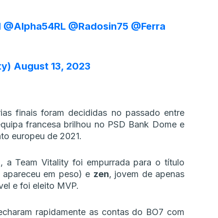
l
@Alpha54RL
@Radosin75
@Ferra
ty)
August 13, 2023
ias finais foram decididas no passado entre
equipa francesa brilhou no PSD Bank Dome e
ato europeu de 2021.
a Team Vitality foi empurrada para o título
ue apareceu em peso) e
zen
, jovem de apenas
el e foi eleito MVP.
 fecharam rapidamente as contas do BO7 com