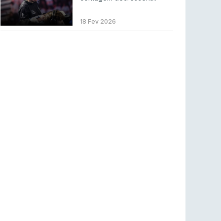
LEAGUE OF LEGENDS
3 ago 2026
MOUZ surpreende Spirit para vencer BLAST
18 Fev 2026
Bounty
COUNTER-STRIKE
2 ago 2026
Setembro recheado de LANs em Portugal
COUNTER-STRIKE
1 ago 2026
Betclic renova parceria com a RTP Arena para
a época 2026/27
RTP ARENA
23 jul 2026
BLAST Bounty S2 na RTP Arena: Regressa o
melhor Counter-Strike
COUNTER-STRIKE
18 jul 2026