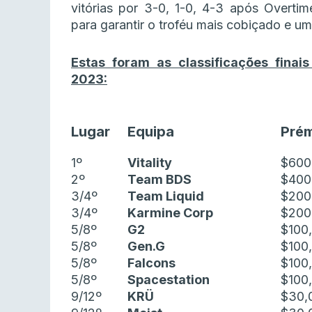
vitórias por 3-0, 1-0, 4-3 após Overtim
para garantir o troféu mais cobiçado e u
Estas foram as classificações fina
2023:
Lugar
Equipa
Pré
1º
Vitality
$600
2º
Team BDS
$400
3/4º
Team Liquid
$200
3/4º
Karmine Corp
$200
5/8º
G2
$100
5/8º
Gen.G
$100
5/8º
Falcons
$100
5/8º
Spacestation
$100
9/12º
KRÜ
$30,