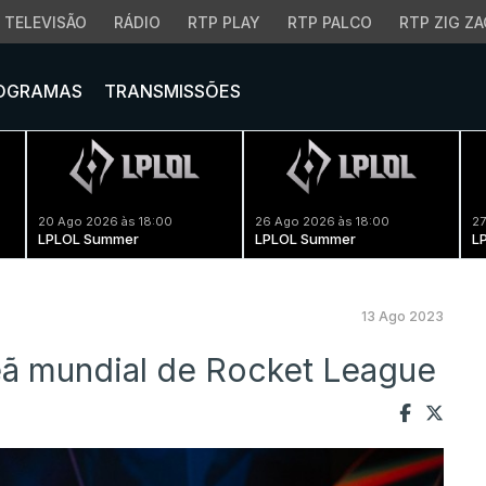
TELEVISÃO
RÁDIO
RTP PLAY
RTP PALCO
RTP ZIG ZA
OGRAMAS
TRANSMISSÕES
20 Ago 2026 às 18:00
26 Ago 2026 às 18:00
27
LPLOL Summer
LPLOL Summer
L
13 Ago 2023
peã mundial de Rocket League