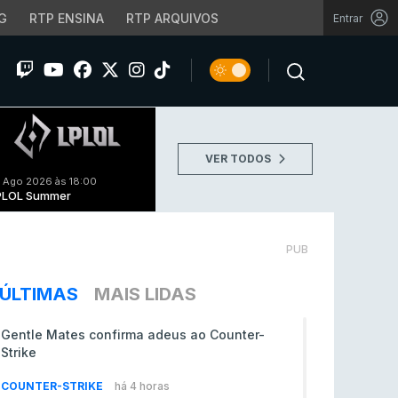
G
RTP ENSINA
RTP ARQUIVOS
Entrar
VER TODOS
 Ago 2026 às 18:00
PLOL Summer
PUB
ÚLTIMAS
MAIS LIDAS
Gentle Mates confirma adeus ao Counter-
Strike
COUNTER-STRIKE
há 4 horas