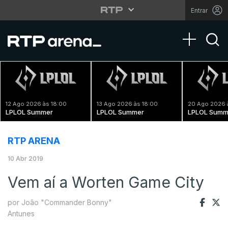
Entrar
Toggle na
12 Ago 2026 às 18:00
13 Ago 2026 às 18:00
20 Ago 2026 
LPLOL Summer
LPLOL Summer
LPLOL Summ
RTP ARENA
10 Abr 2019
Vem aí a Worten Game City
por João "Commander Bonny"
Antunes