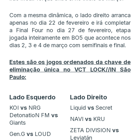
Com a mesma dinâmica, o lado direito arranca
apenas no dia 22 de fevereiro e irá completar
a Final Four no dia 27 de fevereiro, etapa
jogada inteiramente em BO5 que acontece nos
dias 2, 3 e 4 de março com semifinais e final.
Estes são os jogos ordenados da chave de
eliminação única no VCT LOCK//IN São
Paulo:
Lado Esquerdo
Lado Direito
KOI
vs
NRG
Liquid
vs
Secret
DetonatioN FM
vs
NAVI
vs
KRU
Giants
ZETA DIVISION
vs
Gen.G
vs
LOUD
Leviatán