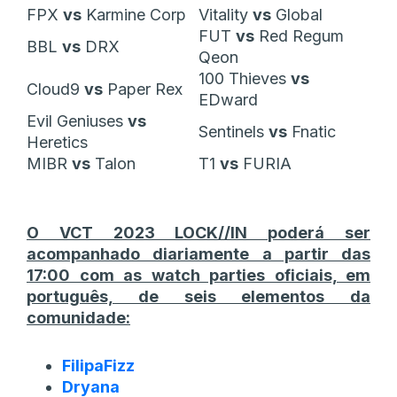
FPX
vs
Karmine Corp
Vitality
vs
Global
FUT
vs
Red Regum
BBL
vs
DRX
Qeon
100 Thieves
vs
Cloud9
vs
Paper Rex
EDward
Evil Geniuses
vs
Sentinels
vs
Fnatic
Heretics
MIBR
vs
Talon
T1
vs
FURIA
O VCT 2023 LOCK//IN poderá ser
acompanhado diariamente a partir das
17:00 com as watch parties oficiais, em
português, de seis elementos da
comunidade:
FilipaFizz
Dryana