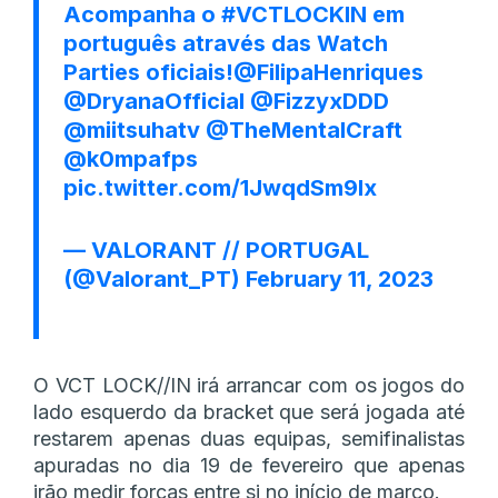
Acompanha o
#VCTLOCKIN
em
português através das Watch
Parties oficiais!
@FilipaHenriques
@DryanaOfficial
@FizzyxDDD
@miitsuhatv
@TheMentalCraft
@k0mpafps
pic.twitter.com/1JwqdSm9lx
— VALORANT // PORTUGAL
(@Valorant_PT)
February 11, 2023
O VCT LOCK//IN irá arrancar com os jogos do
lado esquerdo da bracket que será jogada até
restarem apenas duas equipas, semifinalistas
apuradas no dia 19 de fevereiro que apenas
irão medir forças entre si no início de março.