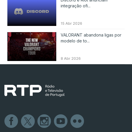
integração ofi...
15 Abr 2026
VALORANT abandona ligas por
modelo de to...
8 Abr 2026