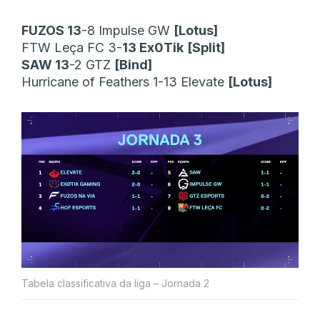
FUZOS 13
-8 Impulse GW
[Lotus]
FTW Leça FC 3-
13 Ex0Tik
[Split]
SAW 13
-2 GTZ
[Bind]
Hurricane of Feathers 1-13 Elevate
[Lotus]
Tabela classificativa da liga – Jornada 2