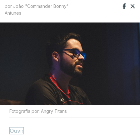
por João "Commander Bonny"
Antunes
Fotografia por: Angry Titans
Ouvir