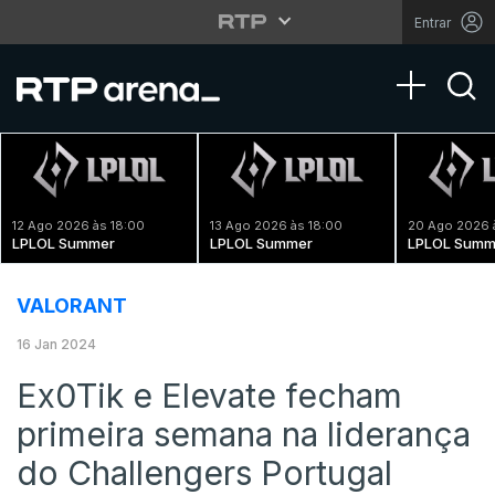
Entrar
Toggle na
12 Ago 2026 às 18:00
13 Ago 2026 às 18:00
20 Ago 2026 
LPLOL Summer
LPLOL Summer
LPLOL Summ
VALORANT
16 Jan 2024
Ex0Tik e Elevate fecham
primeira semana na liderança
do Challengers Portugal