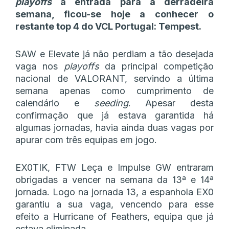
playoffs
à entrada para a derradeira
semana, ficou-se hoje a conhecer o
restante top 4 do VCL Portugal: Tempest.
SAW e Elevate já não perdiam a tão desejada
vaga nos
playoffs
da principal competição
nacional de VALORANT, servindo a última
semana apenas como cumprimento de
calendário e
seeding
. Apesar desta
confirmação que já estava garantida há
algumas jornadas, havia ainda duas vagas por
apurar com três equipas em jogo.
EX0TIK, FTW Leça e Impulse GW entraram
obrigadas a vencer na semana da 13ª e 14ª
jornada. Logo na jornada 13, a espanhola EX0
garantiu a sua vaga, vencendo para esse
efeito a Hurricane of Feathers, equipa que já
estava eliminada.