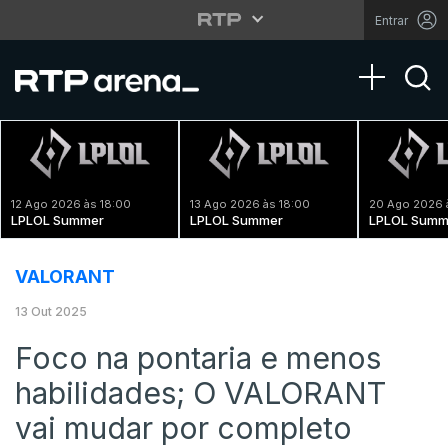
Entrar
Toggle na
12 Ago 2026 às 18:00
13 Ago 2026 às 18:00
20 Ago 2026 
LPLOL Summer
LPLOL Summer
LPLOL Summ
VALORANT
13 Out 2025
Foco na pontaria e menos
habilidades; O VALORANT
vai mudar por completo