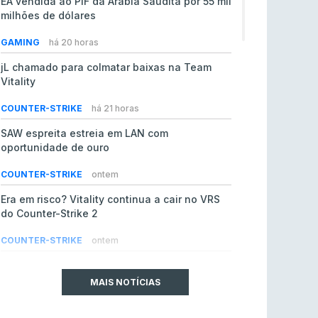
EA vendida ao PIF da Arábia Saudita por 55 mil
milhões de dólares
GAMING
há 20 horas
jL chamado para colmatar baixas na Team
Vitality
COUNTER-STRIKE
há 21 horas
SAW espreita estreia em LAN com
oportunidade de ouro
COUNTER-STRIKE
ontem
Era em risco? Vitality continua a cair no VRS
do Counter-Strike 2
COUNTER-STRIKE
ontem
Riot Games simplifica regras para torneios
comunitários de League of Legends
MAIS NOTÍCIAS
LEAGUE OF LEGENDS
4 ago 2026