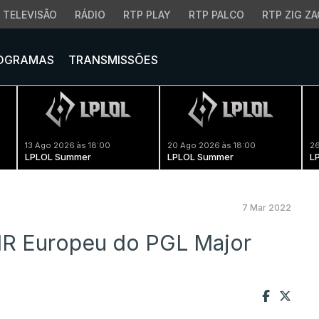
TELEVISÃO
RÁDIO
RTP PLAY
RTP PALCO
RTP ZIG ZA
OGRAMAS
TRANSMISSÕES
13 Ago 2026 às 18:00
20 Ago 2026 às 18:00
26
LPLOL Summer
LPLOL Summer
L
7 Mar 2022
MR Europeu do PGL Major