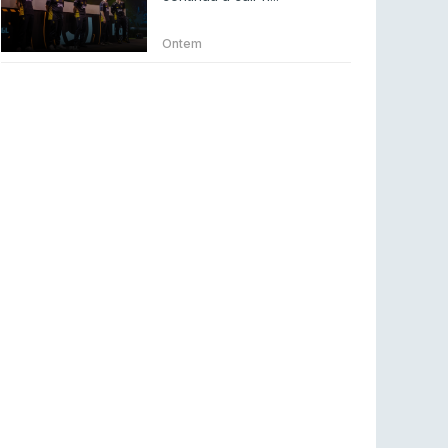
BLAST Bounty S2 na RTP Arena: Regressa o
melhor Counter-Strike
Ontem
COUNTER-STRIKE
18 jul 2026
Wuant assina “The One”: O novo hino oficial
da LPLOL
LEAGUE OF LEGENDS
16 jul 2026
Roman Imperium Cup VIII abre inscrições com
SAW e Luminosity na lista
COUNTER-STRIKE
16 jul 2026
arrozdoce regressa ao mercado como jogador
livre
COUNTER-STRIKE
16 jul 2026