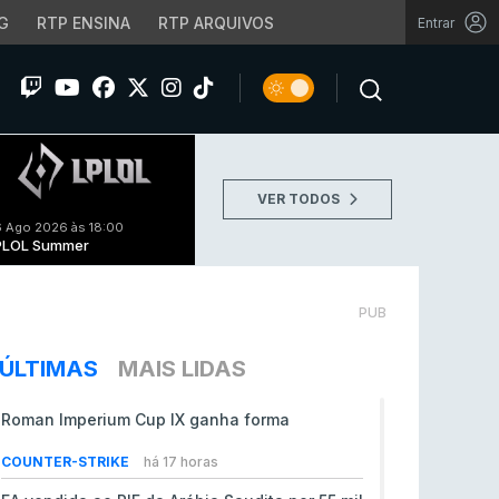
G
RTP ENSINA
RTP ARQUIVOS
Entrar
VER TODOS
 Ago 2026 às 18:00
PLOL Summer
PUB
ÚLTIMAS
MAIS LIDAS
Roman Imperium Cup IX ganha forma
COUNTER-STRIKE
há 17 horas