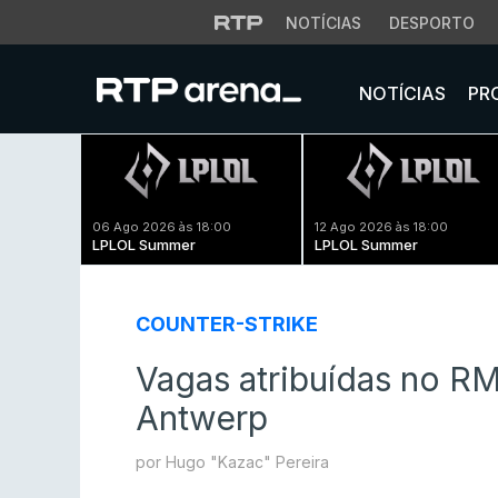
NOTÍCIAS
DESPORTO
NOTÍCIAS
PR
06 Ago 2026 às 18:00
12 Ago 2026 às 18:00
LPLOL Summer
LPLOL Summer
COUNTER-STRIKE
Vagas atribuídas no R
Antwerp
por Hugo "Kazac" Pereira