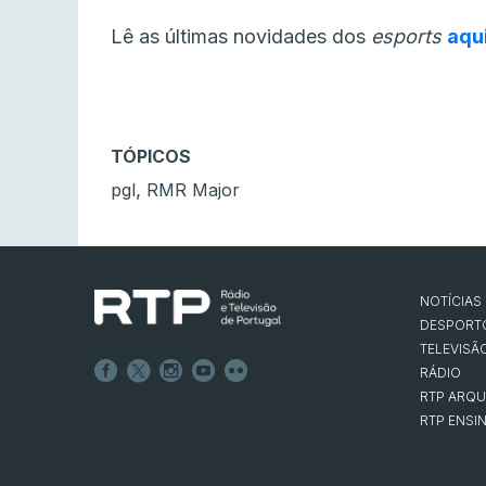
Lê as últimas novidades dos
esports
aqu
TÓPICOS
,
pgl
RMR Major
NOTÍCIAS
DESPORT
TELEVISÃ
RÁDIO
RTP ARQU
RTP ENSI