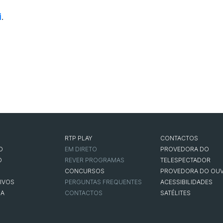
i
.
RTP PLAY
CONTACTOS
O
EM DIRETO
PROVEDORA DO
O
REVER PROGRAMAS
TELESPECTADOR
CONCURSOS
PROVEDORA DO OUV
IVOS
PERGUNTAS FREQUENTES
ACESSIBILIDADES
NA
CONTACTOS
SATÉLITES