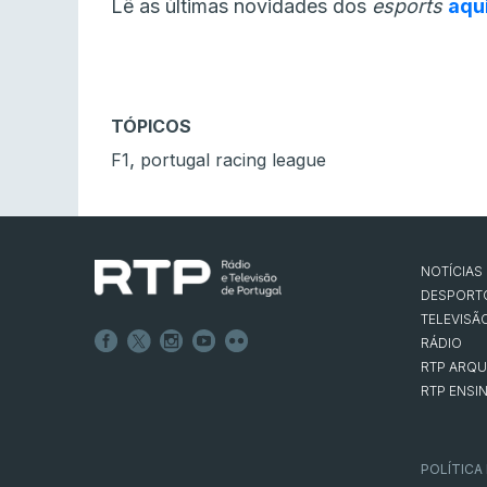
Lê as últimas novidades dos
esports
aqu
TÓPICOS
,
F1
portugal racing league
NOTÍCIAS
DESPORT
TELEVISÃ
RÁDIO
RTP ARQU
RTP ENSI
POLÍTICA