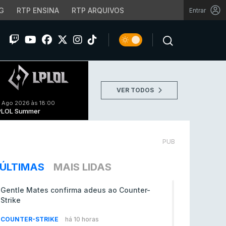
G
RTP ENSINA
RTP ARQUIVOS
Entrar
VER TODOS
 Ago 2026 às 18:00
PLOL Summer
PUB
ÚLTIMAS
MAIS LIDAS
Gentle Mates confirma adeus ao Counter-
Strike
COUNTER-STRIKE
há 10 horas