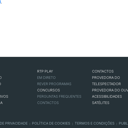
i
.
RTP PLAY
CONTACTOS
O
EM DIRETO
PROVEDORA DO
O
REVER PROGRAMAS
TELESPECTADOR
CONCURSOS
PROVEDORA DO OUV
IVOS
PERGUNTAS FREQUENTES
ACESSIBILIDADES
NA
CONTACTOS
SATÉLITES
 DE PRIVACIDADE
POLÍTICA DE COOKIES
TERMOS E CONDIÇÕES
PUBL
|
|
|