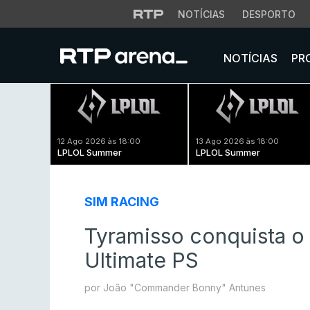
NOTÍCIAS
DESPORTO
NOTÍCIAS
PR
12 Ago 2026 às 18:00
13 Ago 2026 às 18:00
LPLOL Summer
LPLOL Summer
SIM RACING
Tyramisso conquista o 
Ultimate PS
por João "Commander Bonny" Antunes