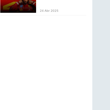
LEAGUE OF LEGENDS
3 ago 2026
MOUZ surpreende Spirit para vencer BLAST
24 Abr 2025
Bounty
COUNTER-STRIKE
2 ago 2026
Setembro recheado de LANs em Portugal
COUNTER-STRIKE
1 ago 2026
Betclic renova parceria com a RTP Arena para
a época 2026/27
RTP ARENA
23 jul 2026
BLAST Bounty S2 na RTP Arena: Regressa o
melhor Counter-Strike
COUNTER-STRIKE
18 jul 2026