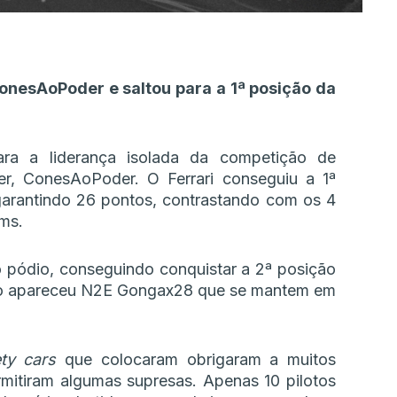
onesAoPoder e saltou para a 1ª posição da
ara a liderança isolada da competição de
der, ConesAoPoder. O Ferrari conseguiu a 1ª
 garantindo 26 pontos, contrastando com os 4
ams.
o pódio, conseguindo conquistar a 2ª posição
ição apareceu N2E Gongax28 que se mantem em
ety cars
que colocaram obrigaram a muitos
mitiram algumas supresas. Apenas 10 pilotos