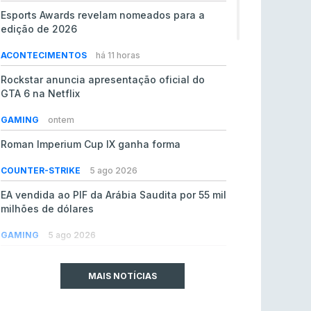
Esports Awards revelam nomeados para a
edição de 2026
ACONTECIMENTOS
há 11 horas
Rockstar anuncia apresentação oficial do
GTA 6 na Netflix
GAMING
ontem
Roman Imperium Cup IX ganha forma
COUNTER-STRIKE
5 ago 2026
EA vendida ao PIF da Arábia Saudita por 55 mil
milhões de dólares
GAMING
5 ago 2026
jL chamado para colmatar baixas na Team
Vitality
MAIS NOTÍCIAS
COUNTER-STRIKE
5 ago 2026