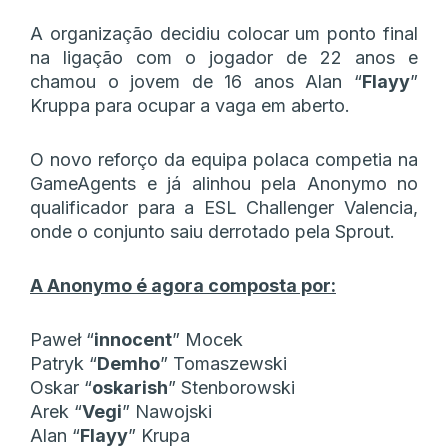
A organização decidiu colocar um ponto final
na ligação com o jogador de 22 anos e
chamou o jovem de 16 anos Alan “
Flayy
”
Kruppa para ocupar a vaga em aberto.
O novo reforço da equipa polaca competia na
GameAgents e já alinhou pela Anonymo no
qualificador para a ESL Challenger Valencia,
onde o conjunto saiu derrotado pela Sprout.
A Anonymo é agora composta por:
Paweł “⁠
innocent⁠
” Mocek
Patryk “
⁠Demho
⁠” Tomaszewski
Oskar “⁠
oskarish⁠
” Stenborowski
Arek “⁠
Vegi
⁠” Nawojski
Alan “⁠
Flayy
⁠” Krupa