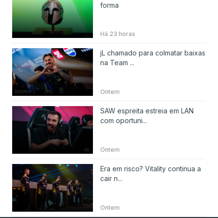
forma
Há 23 horas
jL chamado para colmatar baixas
na Team ...
Ontem
SAW espreita estreia em LAN
com oportuni...
Ontem
Era em risco? Vitality continua a
cair n...
Ontem