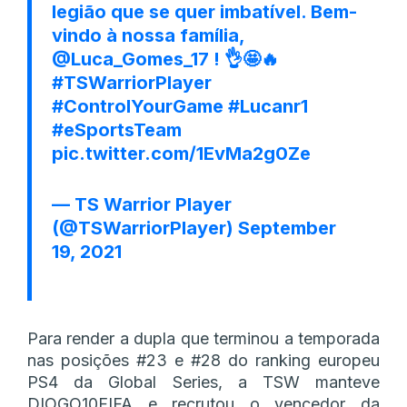
legião que se quer imbatível. Bem-
vindo à nossa família,
@Luca_Gomes_17
! 👌🤩🔥
#TSWarriorPlayer
#ControlYourGame
#Lucanr1
#eSportsTeam
pic.twitter.com/1EvMa2g0Ze
— TS Warrior Player
(@TSWarriorPlayer)
September
19, 2021
Para render a dupla que terminou a temporada
nas posições #23 e #28 do ranking europeu
PS4 da Global Series, a TSW manteve
DIOGO10FIFA e recrutou o vencedor da