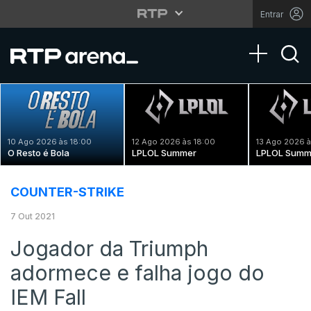
Entrar
Toggle na
10 Ago 2026 às 18:00
12 Ago 2026 às 18:00
13 Ago 2026 à
O Resto é Bola
LPLOL Summer
LPLOL Summ
COUNTER-STRIKE
7 Out 2021
Jogador da Triumph
adormece e falha jogo do
IEM Fall