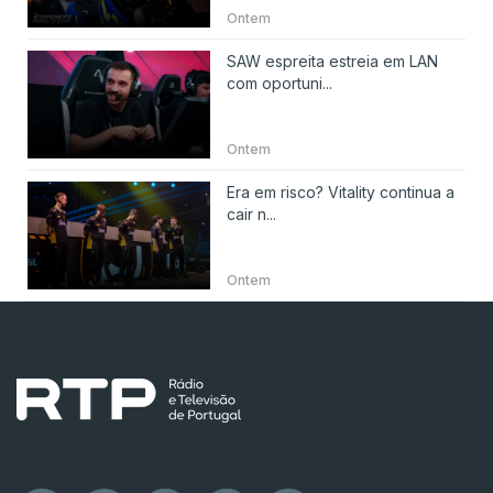
Ontem
SAW espreita estreia em LAN
com oportuni...
Ontem
Era em risco? Vitality continua a
cair n...
Ontem