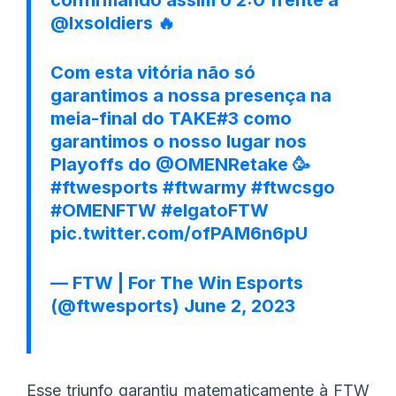
@lxsoldiers
🔥
Com esta vitória não só
garantimos a nossa presença na
meia-final do TAKE#3 como
garantimos o nosso lugar nos
Playoffs do
@OMENRetake
🥳
#ftwesports
#ftwarmy
#ftwcsgo
#OMENFTW
#elgatoFTW
pic.twitter.com/ofPAM6n6pU
— FTW | For The Win Esports
(@ftwesports)
June 2, 2023
Esse triunfo garantiu matematicamente à FTW