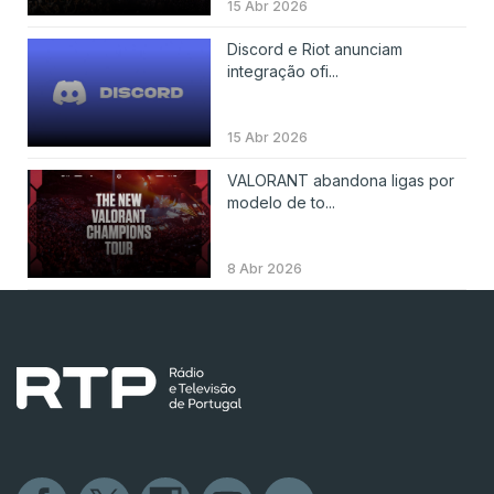
15 Abr 2026
Discord e Riot anunciam
integração ofi...
15 Abr 2026
VALORANT abandona ligas por
modelo de to...
8 Abr 2026