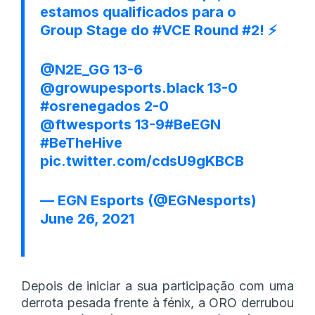
estamos qualificados para o
Group Stage do
#VCE
Round #2! ⚡️
@N2E_GG
13-6
@growupesports
.black 13-0
#osrenegados
2-0
@ftwesports
13-9
#BeEGN
#BeTheHive
pic.twitter.com/cdsU9gKBCB
— EGN Esports (@EGNesports)
June 26, 2021
Depois de iniciar a sua participação com uma
derrota pesada frente à fénix, a ORO derrubou