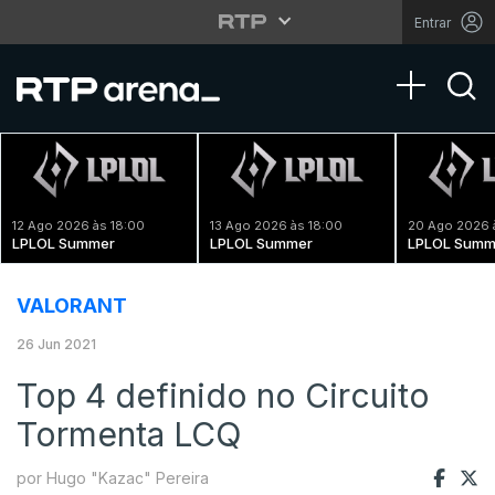
Entrar
Toggle na
12 Ago 2026 às 18:00
13 Ago 2026 às 18:00
20 Ago 2026 
LPLOL Summer
LPLOL Summer
LPLOL Summ
VALORANT
26 Jun 2021
Top 4 definido no Circuito
Tormenta LCQ
por Hugo "Kazac" Pereira