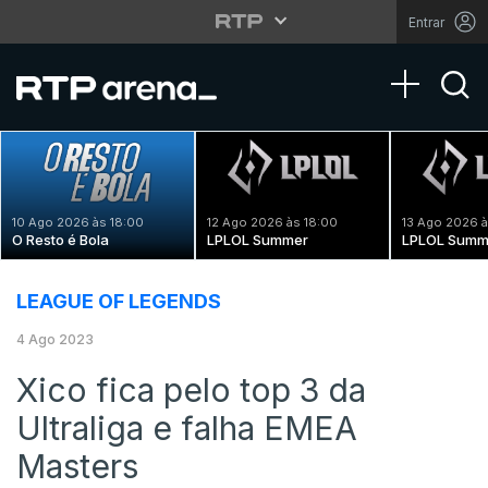
Entrar
Toggle na
10 Ago 2026 às 18:00
12 Ago 2026 às 18:00
13 Ago 2026 à
O Resto é Bola
LPLOL Summer
LPLOL Summ
LEAGUE OF LEGENDS
4 Ago 2023
Xico fica pelo top 3 da
Ultraliga e falha EMEA
Masters