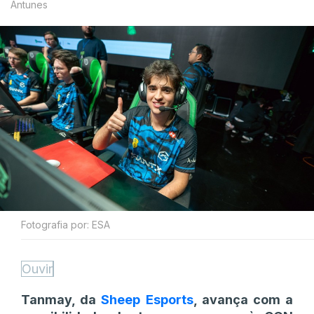
Antunes
Fotografia por: ESA
Ouvir
Tanmay, da
Sheep Esports
, avança com a