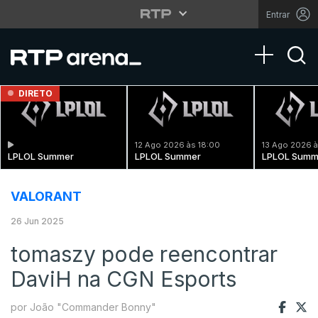
Entrar
Toggle na
DIRETO
12 Ago 2026 às 18:00
13 Ago 2026 à
LPLOL Summer
LPLOL Summer
LPLOL Summ
VALORANT
26 Jun 2025
tomaszy pode reencontrar
DaviH na CGN Esports
por João "Commander Bonny"