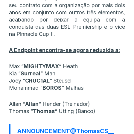
seu contrato com a organização por mais dois
anos em conjunto com outros três elementos,
acabando por deixar a equipa com a
conquista das duas ESL Premiership e o vice
na Pinnacle Cup II.
A Endpoint encontra-se agora reduzida a:
Max
“⁠
MiGHTYMAX⁠
“
Heath
Kia
“⁠
Surreal⁠
“
Man
Joey
“⁠
CRUC1AL⁠
“
Steusel
Mohammad
“⁠
BOROS⁠
“
Malhas
Allan
“⁠
Allan⁠
“
Hender (Treinador)
Thomas
“⁠
Thomas⁠
“
Utting (Banco)
ANNOUNCEMENT
@ThomasCS__