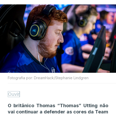
Fotografia por: DreamHack/Stephanie Lindgren
Ouvir
O britânico Thomas
“⁠Thomas⁠”
Utting não
vai continuar a defender as cores da Team