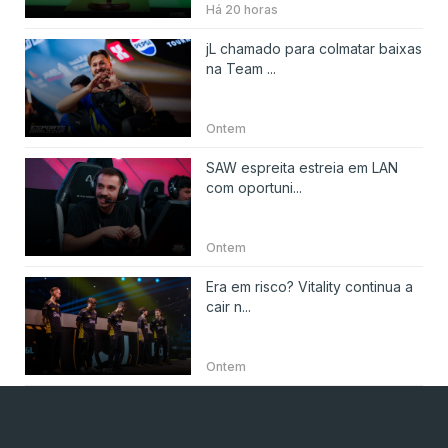
Há 20 horas
jL chamado para colmatar baixas
na Team ...
Ontem
SAW espreita estreia em LAN
com oportuni...
Ontem
Era em risco? Vitality continua a
cair n...
Ontem